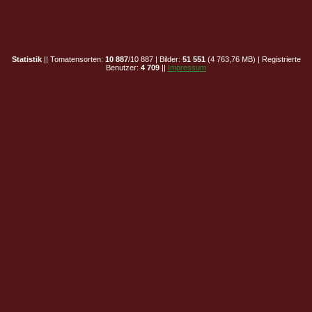
Statistik
|| Tomatensorten:
10 887
/10 887 | Bilder:
51 551
(4 763,76 MB) | Registrierte
Benutzer:
4 709
||
Impressum