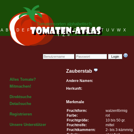
Tomatensorten alphabetisch
A
B
C
D
E
F
G
H
I
J
K
L
M
N
O
P
Q
R
S
T
U
V
W
X
Y
Z
#
Login
Zauberstab
Alles Tomate?
Andere Namen:
Mitmachen!
Herkunft:
Direktsuche
Merkmale
Detailsuche
Fruchtform:
walzenförmig
Registrieren
Farbe:
rot
Fruchtgröße:
10 bis 50 gr.
Unsere Unterstützer
Fruchtreife:
mittel
Fruchtkammern:
2- bis 3-kämmrig