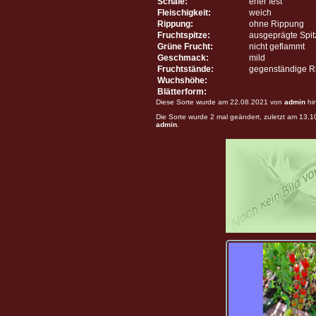
Schale:
eher fest
Fleischigkeit:
weich
Rippung:
ohne Rippung
Fruchtspitze:
ausgeprägte Spit
Grüne Frucht:
nicht geflammt
Geschmack:
mild
Fruchtstände:
gegenständige R
Wuchshöhe:
Blätterform:
Diese Sorte wurde am 22.08.2021 von
admin
hi
Die Sorte wurde 2 mal geändert, zuletzt am 13.
admin
.