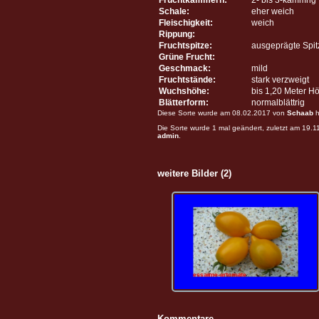
Schale:
eher weich
Fleischigkeit:
weich
Rippung:
Fruchtspitze:
ausgeprägte Spit
Grüne Frucht:
Geschmack:
mild
Fruchtstände:
stark verzweigt
Wuchshöhe:
bis 1,20 Meter H
Blätterform:
normalblättrig
Diese Sorte wurde am 08.02.2017 von
Schaab
h
Die Sorte wurde 1 mal geändert, zuletzt am 19.
admin
.
weitere Bilder (2)
Kommentare