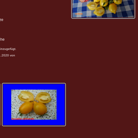
ze
öhe
inzugefügt.
11.2020 von