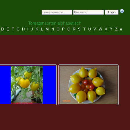
Login
Tomatensorten alphabetisch
D
E
F
G
H
I
J
K
L
M
N
O
P
Q
R
S
T
U
V
W
X
Y
Z
#