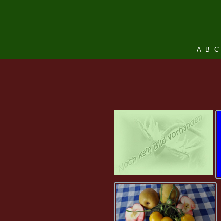
A
B
C