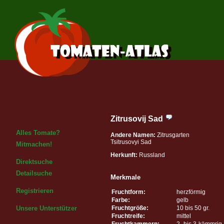
Zitrusovij Sad
Alles Tomate?
Andere Namen:
Zitrusgarten
Tsitrusovyi Sad
Mitmachen!
Herkunft:
Russland
Direktsuche
Detailsuche
Merkmale
Registrieren
Fruchtform:
herzförmig
Farbe:
gelb
Fruchtgröße:
10 bis 50 gr.
Unsere Unterstützer
Fruchtreife:
mittel
Fruchtkammern:
2- bis 3-kämmrig