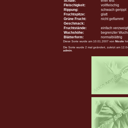
Schale:
eher fest
Fleischigkeit:
vollfleischig
Rippung:
schwach gerippt
Fruchtspitze:
glatt
Grüne Frucht:
nicht geflammt
Geschmack:
Fruchtstände:
einfach verzweigt
Wuchshöhe:
begrenzter Wuch
Blätterform:
normalblättrig
Diese Sorte wurde am 10.01.2007 von
Nicole
hi
Die Sorte wurde 2 mal geändert, zuletzt am 12.
admin
.