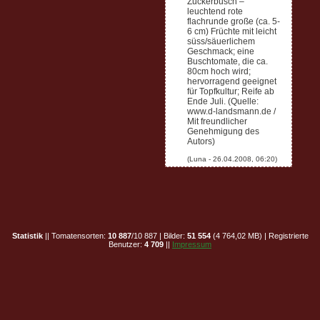
Zuckerbusch –
leuchtend rote
flachrunde große (ca. 5-
6 cm) Früchte mit leicht
süss/säuerlichem
Geschmack; eine
Buschtomate, die ca.
80cm hoch wird;
hervorragend geeignet
für Topfkultur; Reife ab
Ende Juli. (Quelle:
www.d-landsmann.de /
Mit freundlicher
Genehmigung des
Autors)
Statistik
|| Tomatensorten:
10 887
/10 887 | Bilder:
51 554
(4 764,02 MB) | Registrierte
Benutzer:
4 709
||
Impressum