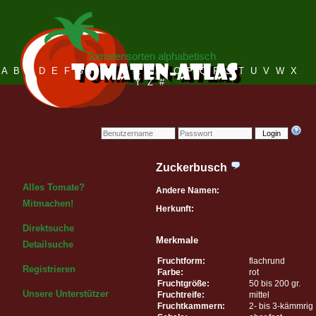
Tomatensorten alphabetisch
A
B
C
D
E
F
G
H
I
J
K
L
M
N
O
P
Q
R
S
T
U
V
W
X
Y
Z
#
Login
Zuckerbusch
Alles Tomate?
Andere Namen:
Mitmachen!
Herkunft:
Direktsuche
Merkmale
Detailsuche
Fruchtform:
flachrund
Registrieren
Farbe:
rot
Fruchtgröße:
50 bis 200 gr.
Unsere Unterstützer
Fruchtreife:
mittel
Fruchtkammern:
2- bis 3-kämmrig