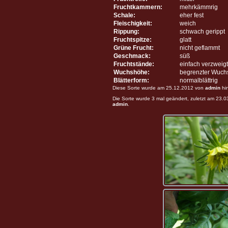
Fruchtkammern:
mehrkämmrig
Schale:
eher fest
Fleischigkeit:
weich
Rippung:
schwach gerippt
Fruchtspitze:
glatt
Grüne Frucht:
nicht geflammt
Geschmack:
süß
Fruchtstände:
einfach verzweigt
Wuchshöhe:
begrenzter Wuch
Blätterform:
normalblättrig
Diese Sorte wurde am 25.12.2012 von
admin
hi
Die Sorte wurde 3 mal geändert, zuletzt am 23.
admin
.