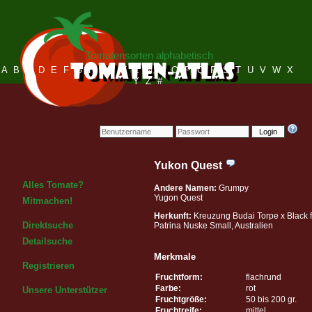
Tomatensorten alphabetisch
A
B
C
D
E
F
G
H
I
J
K
L
M
N
O
P
Q
R
S
T
U
V
W
X
Y
Z
#
Login
Yukon Quest
Alles Tomate?
Andere Namen:
Grumpy
Yugon Quest
Mitmachen!
Herkunft:
Kreuzung Budai Torpe x Black f
Direktsuche
Patrina Nuske Small, Australien
Detailsuche
Merkmale
Registrieren
Fruchtform:
flachrund
Farbe:
rot
Unsere Unterstützer
Fruchtgröße:
50 bis 200 gr.
Fruchtreife:
mittel