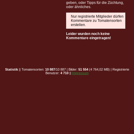
geben, oder Tipps für die Züchtung,
oder ähnliches.
Nur registrierte Mitglieder dürfen
Kommentare zu Tomatensorten
erstellen.
Leider wurden noch keine
Kommentare eingetragen!
Statistik
|| Tomatensorten:
10 887
/10 887 | Bilder:
51 554
(4 764,02 MB) | Registrierte
Benutzer:
4 710
||
Impressum