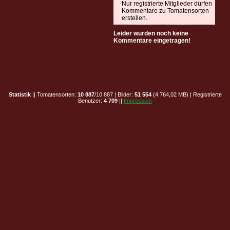
Nur registrierte Mitglieder dürfen
Kommentare zu Tomatensorten
erstellen.
Leider wurden noch keine
Kommentare eingetragen!
Statistik
|| Tomatensorten:
10 887
/10 887 | Bilder:
51 554
(4 764,02 MB) | Registrierte
Benutzer:
4 709
||
Impressum