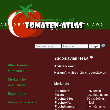
Tomatensorten alphabetisch
A
B
C
D
E
F
G
H
I
J
K
L
M
N
O
P
Q
R
S
T
U
V
W
X
Y
Z
#
Login
Yugoslavian Heart
Alles Tomate?
Andere Namen:
Mitmachen!
Herkunft:
wahrscheinlich Jugoslawien
Direktsuche
Merkmale
Detailsuche
Fruchtform:
herzförmig
Registrieren
Farbe:
rosa oder hellrot
Fruchtgröße:
50 bis 200 gr.
Unsere Unterstützer
Fruchtreife:
mittel
Fruchtkammern:
mehrkämmrig