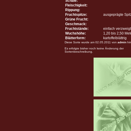
Schale:
Fleischigkeit:
Rippung:
Fruchtspitze:
ausgeprägte Spit
Grüne Frucht:
Geschmack:
Fruchtstände:
einfach verzweigt
Wuchshöhe:
1,20 bis 2,50 Me
Blätterform:
kartoffelblättrig
Diese Sorte wurde am 02.05.2011 von
admin
hin
Es erfolgte bisher noch keine Änderung der
Sortenbeschreibung.