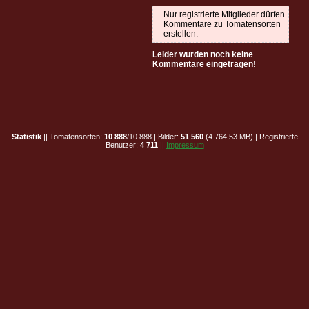
Nur registrierte Mitglieder dürfen
Kommentare zu Tomatensorten
erstellen.
Leider wurden noch keine
Kommentare eingetragen!
Statistik
|| Tomatensorten:
10 888
/10 888 | Bilder:
51 560
(4 764,53 MB) | Registrierte
Benutzer:
4 711
||
Impressum