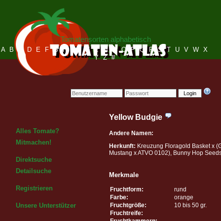
Tomatensorten alphabetisch
A
B
C
D
E
F
G
H
I
J
K
L
M
N
O
P
Q
R
S
T
U
V
W
X
Y
Z
#
Login
Yellow Budgie
Alles Tomate?
Andere Namen:
Mitmachen!
Herkunft:
Kreuzung Floragold Basket x (
Mustang x ATVO 0102), Bunny Hop Seed
Direktsuche
Detailsuche
Merkmale
Registrieren
Fruchtform:
rund
Farbe:
orange
Fruchtgröße:
10 bis 50 gr.
Unsere Unterstützer
Fruchtreife:
Fruchtkammern: