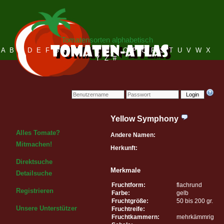
Tomatensorten alphabetisch
A
B
C
D
E
F
G
H
I
J
K
L
M
N
O
P
Q
R
S
T
U
V
W
X
Y
Z
#
Login
Yellow Symphony
Alles Tomate?
Andere Namen:
Mitmachen!
Herkunft:
Direktsuche
Merkmale
Detailsuche
Fruchtform:
flachrund
Registrieren
Farbe:
gelb
Fruchtgröße:
50 bis 200 gr.
Unsere Unterstützer
Fruchtreife:
Fruchtkammern:
mehrkämmrig