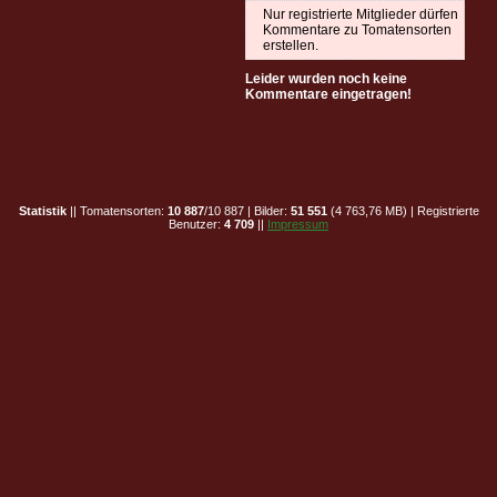
Nur registrierte Mitglieder dürfen
Kommentare zu Tomatensorten
erstellen.
Leider wurden noch keine
Kommentare eingetragen!
Statistik
|| Tomatensorten:
10 887
/10 887 | Bilder:
51 551
(4 763,76 MB) | Registrierte
Benutzer:
4 709
||
Impressum