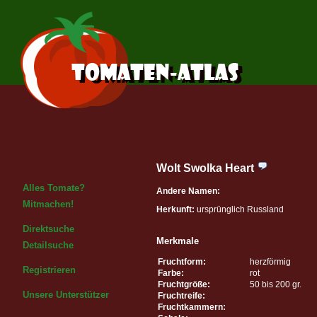
Wolt Swolka Heart
Alles Tomate?
Andere Namen:
Mitmachen!
Herkunft:
ursprünglich Russland
Direktsuche
Merkmale
Detailsuche
Fruchtform:
herzförmig
Registrieren
Farbe:
rot
Fruchtgröße:
50 bis 200 gr.
Unsere Unterstützer
Fruchtreife:
Fruchtkammern: