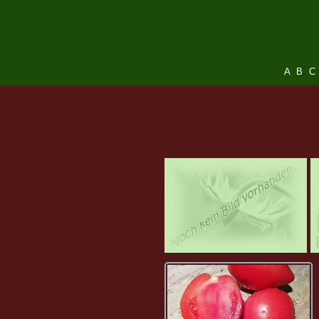
A
B
C