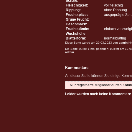
Schale:
Fleischigkeit:
vollfleischig
Rippung:
ohne Rippung
Fruchtspitze:
ausgeprägte Spit
Grüne Frucht:
Geschmack:
Fruchtstände:
einfach verzweigt
Wuchshöhe:
Blätterform:
normalblättrig
Diese Sorte wurde am 20.03.2023 von
admin
hi
Die Sorte wurde 1 mal geändert, zuletzt am 12.
admin
.
Kommentare
An dieser Stelle können Sie einige Komme
Nur registrierte Mitglieder dürfen Kom
Leider wurden noch keine Kommentare 