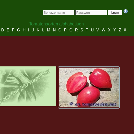
Login
Tomatensorten alphabetisch
D
E
F
G
H
I
J
K
L
M
N
O
P
Q
R
S
T
U
V
W
X
Y
Z
#