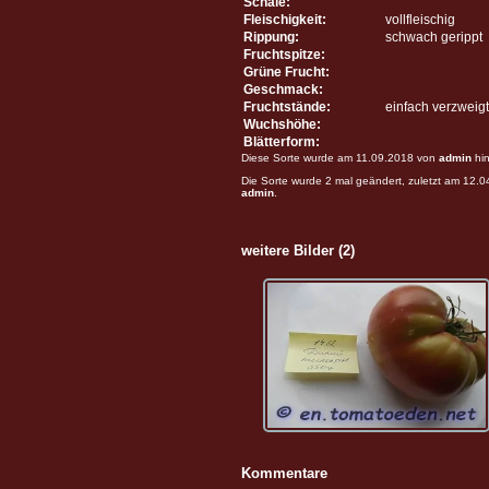
Schale:
Fleischigkeit:
vollfleischig
Rippung:
schwach gerippt
Fruchtspitze:
Grüne Frucht:
Geschmack:
Fruchtstände:
einfach verzweigt
Wuchshöhe:
Blätterform:
Diese Sorte wurde am 11.09.2018 von
admin
hin
Die Sorte wurde 2 mal geändert, zuletzt am 12.
admin
.
weitere Bilder (2)
Kommentare