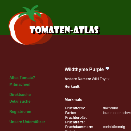
Wildthyme Purple
Alles Tomate?
Andere Namen:
Wild Thyme
Mitmachen!
Herkunft:
Direktsuche
Merkmale
Detailsuche
Fruchtform:
flachrund
Registrieren
Farbe:
braun oder schw
Fruchtgröße:
Unsere Unterstützer
Fruchtreife:
Fruchtkammern:
mehrkämmrig