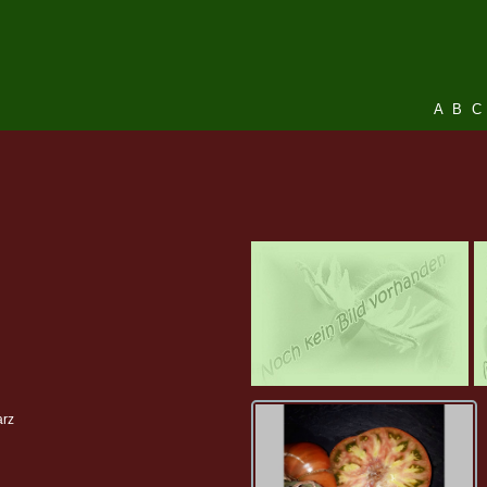
A
B
C
arz