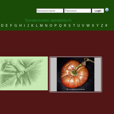
Login
Tomatensorten alphabetisch
D
E
F
G
H
I
J
K
L
M
N
O
P
Q
R
S
T
U
V
W
X
Y
Z
#