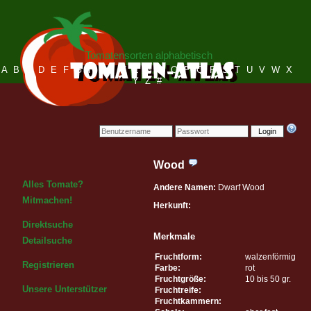
Tomatensorten alphabetisch
A
B
C
D
E
F
G
H
I
J
K
L
M
N
O
P
Q
R
S
T
U
V
W
X
Y
Z
#
Login
Wood
Alles Tomate?
Andere Namen:
Dwarf Wood
Mitmachen!
Herkunft:
Direktsuche
Merkmale
Detailsuche
Fruchtform:
walzenförmig
Registrieren
Farbe:
rot
Fruchtgröße:
10 bis 50 gr.
Unsere Unterstützer
Fruchtreife:
Fruchtkammern: