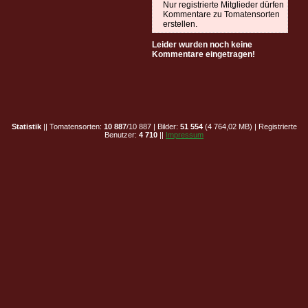
Nur registrierte Mitglieder dürfen
Kommentare zu Tomatensorten
erstellen.
Leider wurden noch keine
Kommentare eingetragen!
Statistik
|| Tomatensorten:
10 887
/10 887 | Bilder:
51 554
(4 764,02 MB) | Registrierte
Benutzer:
4 710
||
Impressum