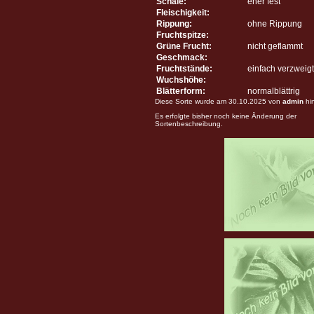
Schale:
eher fest
Fleischigkeit:
Rippung:
ohne Rippung
Fruchtspitze:
Grüne Frucht:
nicht geflammt
Geschmack:
Fruchtstände:
einfach verzweigt
Wuchshöhe:
Blätterform:
normalblättrig
Diese Sorte wurde am 30.10.2025 von
admin
hi
Es erfolgte bisher noch keine Änderung der
Sortenbeschreibung.