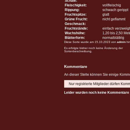
Schale:
Fleischigkeit:
vollfleischig
Rippung:
schwach gerippt
Fruchtspitze:
glatt
Grüne Frucht:
nicht geflammt
Geschmack:
Fruchtstände:
einfach verzweigt
Wuchshöhe:
1,20 bis 2,50 Me
Blätterform:
normalblättrig
Diese Sorte wurde am 15.10.2023 von
admin
hi
Es erfolgte bisher noch keine Änderung der
Sortenbeschreibung.
Kommentare
An dieser Stelle können Sie einige Komme
Nur registrierte Mitglieder dürfen Kom
Leider wurden noch keine Kommentare 