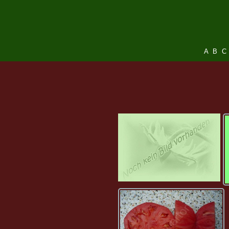
A
B
C