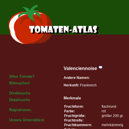
Valenciennoise
Alles Tomate?
Andere Namen:
Mitmachen!
Herkunft:
Frankreich
Direktsuche
Merkmale
Detailsuche
Fruchtform:
flachrund
Registrieren
Farbe:
rot
Fruchtgröße:
größer 200 gr.
Unsere Unterstützer
Fruchtreife:
Fruchtkammern:
mehrkämmrig