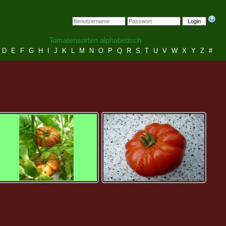
Login
Tomatensorten alphabetisch
D
E
F
G
H
I
J
K
L
M
N
O
P
Q
R
S
T
U
V
W
X
Y
Z
#