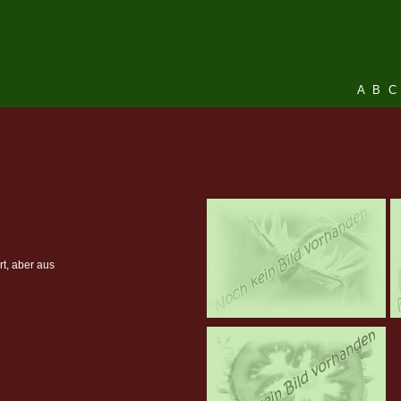
A
B
C
rt, aber aus