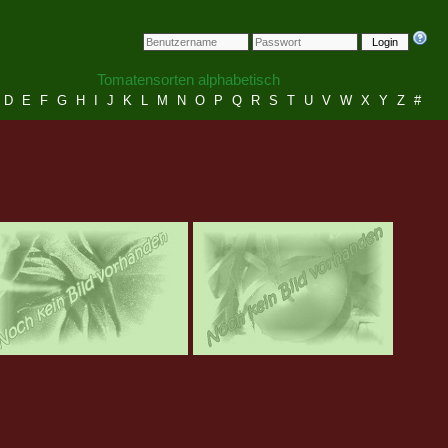
Login
Tomatensorten alphabetisch
D
E
F
G
H
I
J
K
L
M
N
O
P
Q
R
S
T
U
V
W
X
Y
Z
#