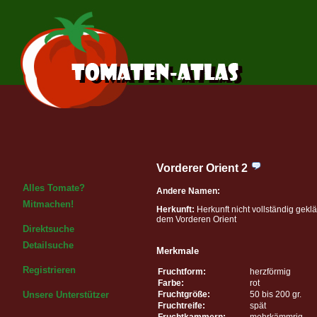
Vorderer Orient 2
Alles Tomate?
Andere Namen:
Mitmachen!
Herkunft:
Herkunft nicht vollständig geklä
dem Vorderen Orient
Direktsuche
Detailsuche
Merkmale
Registrieren
Fruchtform:
herzförmig
Farbe:
rot
Fruchtgröße:
50 bis 200 gr.
Unsere Unterstützer
Fruchtreife:
spät
Fruchtkammern:
mehrkämmrig