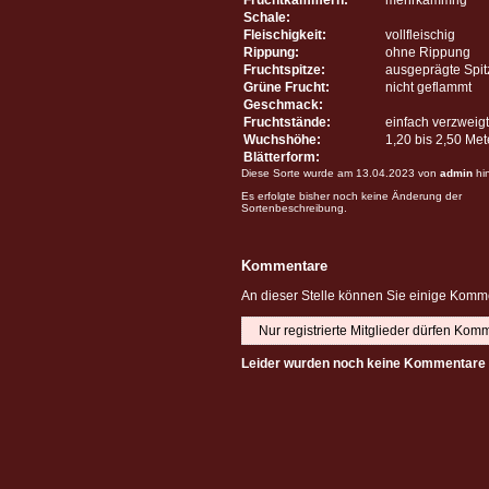
Schale:
Fleischigkeit:
vollfleischig
Rippung:
ohne Rippung
Fruchtspitze:
ausgeprägte Spit
Grüne Frucht:
nicht geflammt
Geschmack:
Fruchtstände:
einfach verzweigt
Wuchshöhe:
1,20 bis 2,50 Me
Blätterform:
Diese Sorte wurde am 13.04.2023 von
admin
hi
Es erfolgte bisher noch keine Änderung der
Sortenbeschreibung.
Kommentare
An dieser Stelle können Sie einige Komme
Nur registrierte Mitglieder dürfen Kom
Leider wurden noch keine Kommentare 