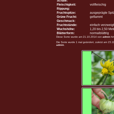
Schale:
Fleischigkeit:
vollfleischig
Rippung:
Fruchtspitze:
ausgeprägte Spit
Grüne Frucht:
geflammt
Geschmack:
Fruchtstände:
einfach verzweigt
Wuchshöhe:
1,20 bis 2,50 Me
Blätterform:
normalblättrig
Diese Sorte wurde am 21.10.2014 von
admin
hi
Die Sorte wurde 1 mal geändert, zuletzt am 15.
admin
.