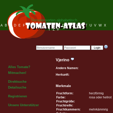
Tomatensorten alphabetisch
A
B
C
D
E
F
G
H
I
J
K
L
M
N
O
P
Q
R
S
T
U
V
W
X
Y
Z
#
Login
Vjerino
Alles Tomate?
Andere Namen:
Mitmachen!
Herkunft:
Direktsuche
Merkmale
Detailsuche
Fruchtform:
herzförmig
Registrieren
Farbe:
rosa oder hellrot
Fruchtgröße:
Unsere Unterstützer
Fruchtreife:
Fruchtkammern:
mehrkämmrig