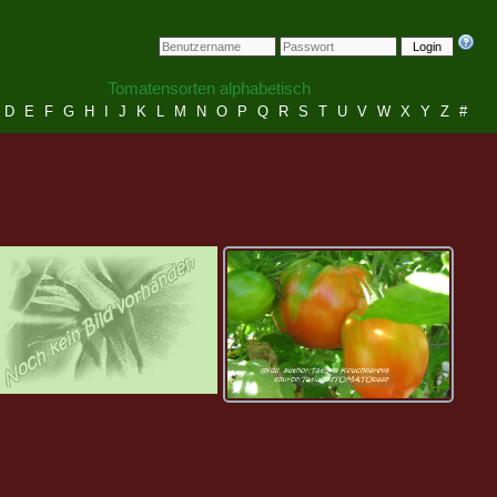
Login
Tomatensorten alphabetisch
D
E
F
G
H
I
J
K
L
M
N
O
P
Q
R
S
T
U
V
W
X
Y
Z
#