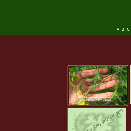
A
B
C