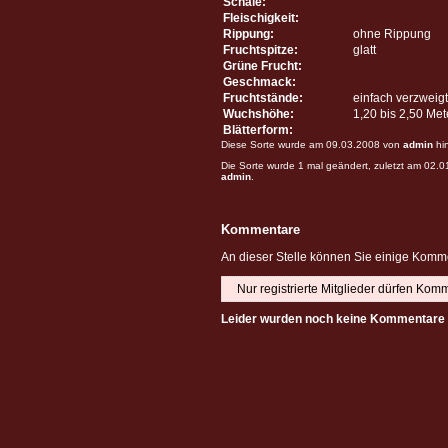
Schale:
Fleischigkeit:
Rippung:
ohne Rippung
Fruchtspitze:
glatt
Grüne Frucht:
Geschmack:
Fruchtstände:
einfach verzweigt
Wuchshöhe:
1,20 bis 2,50 Me
Blätterform:
Diese Sorte wurde am 09.03.2008 von
admin
hi
Die Sorte wurde 1 mal geändert, zuletzt am 02.
admin
.
Kommentare
An dieser Stelle können Sie einige Komme
Nur registrierte Mitglieder dürfen Kom
Leider wurden noch keine Kommentare 