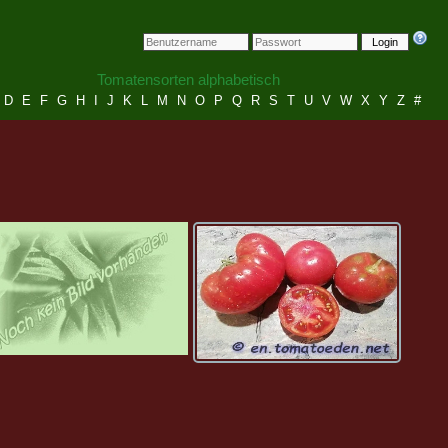
Login
Tomatensorten alphabetisch
D
E
F
G
H
I
J
K
L
M
N
O
P
Q
R
S
T
U
V
W
X
Y
Z
#