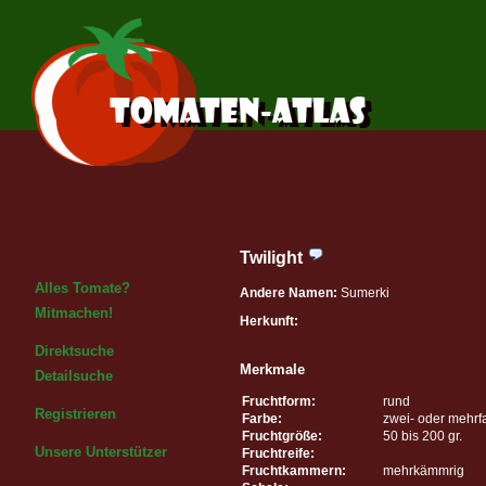
Twilight
Alles Tomate?
Andere Namen:
Sumerki
Mitmachen!
Herkunft:
Direktsuche
Merkmale
Detailsuche
Fruchtform:
rund
Registrieren
Farbe:
zwei- oder mehrf
Fruchtgröße:
50 bis 200 gr.
Unsere Unterstützer
Fruchtreife:
Fruchtkammern:
mehrkämmrig