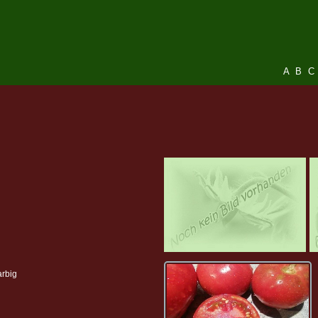
A
B
C
arbig