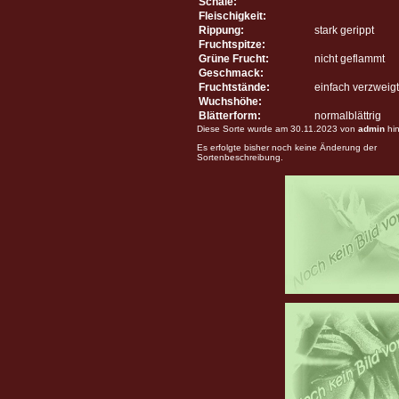
Schale:
Fleischigkeit:
Rippung:
stark gerippt
Fruchtspitze:
Grüne Frucht:
nicht geflammt
Geschmack:
Fruchtstände:
einfach verzweigt
Wuchshöhe:
Blätterform:
normalblättrig
Diese Sorte wurde am 30.11.2023 von
admin
hin
Es erfolgte bisher noch keine Änderung der
Sortenbeschreibung.