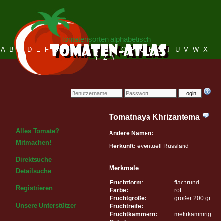
Tomatensorten alphabetisch
A
B
C
D
E
F
G
H
I
J
K
L
M
N
O
P
Q
R
S
T
U
V
W
X
Y
Z
#
Login
Tomatnaya Khrizantema
Alles Tomate?
Andere Namen:
Mitmachen!
Herkunft:
eventuell Russland
Direktsuche
Merkmale
Detailsuche
Fruchtform:
flachrund
Registrieren
Farbe:
rot
Fruchtgröße:
größer 200 gr.
Unsere Unterstützer
Fruchtreife:
Fruchtkammern:
mehrkämmrig