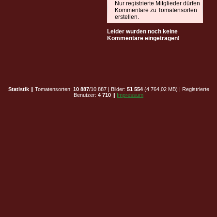
Nur registrierte Mitglieder dürfen
Kommentare zu Tomatensorten
erstellen.
Leider wurden noch keine
Kommentare eingetragen!
Statistik
|| Tomatensorten:
10 887
/10 887 | Bilder:
51 554
(4 764,02 MB) | Registrierte
Benutzer:
4 710
||
Impressum