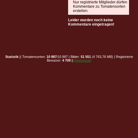
Nur registrierte Mitglieder dürfen
Kommentare zu Tomatensorten
erstellen.
Leider wurden noch keine
Kommentare eingetragen!
Statistik
|| Tomatensorten:
10 887
/10 887 | Bilder:
51 551
(4 763,76 MB) | Registrierte
Benutzer:
4 709
||
Impressum