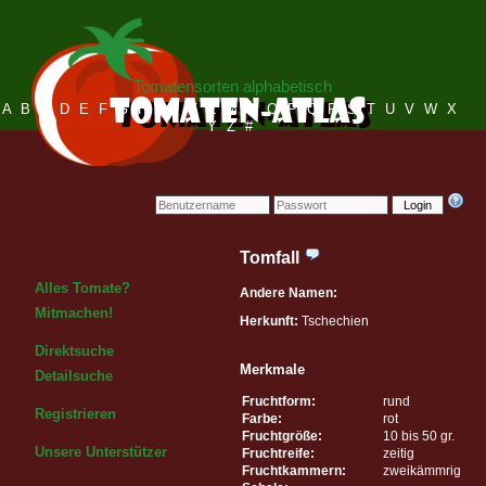
Tomatensorten alphabetisch
A
B
C
D
E
F
G
H
I
J
K
L
M
N
O
P
Q
R
S
T
U
V
W
X
Y
Z
#
Login
Tomfall
Alles Tomate?
Andere Namen:
Mitmachen!
Herkunft:
Tschechien
Direktsuche
Merkmale
Detailsuche
Fruchtform:
rund
Registrieren
Farbe:
rot
Fruchtgröße:
10 bis 50 gr.
Unsere Unterstützer
Fruchtreife:
zeitig
Fruchtkammern:
zweikämmrig