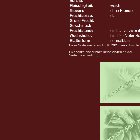
Schale:
Fleischigkeit:
weich
Rippung:
ohne Rippung
Fruchtspitze:
glatt
Grüne Frucht:
Geschmack:
Fruchtstände:
einfach verzweigt
Wuchshöhe:
bis 1,20 Meter H
Blätterform:
normalblättrig
Diese Sorte wurde am 18.10.2023 von
admin
hi
Es erfolgte bisher noch keine Änderung der
Sortenbeschreibung.