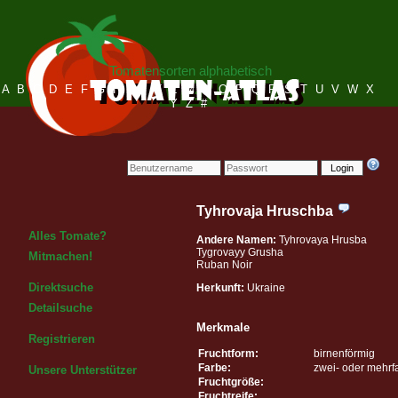
Tomatensorten alphabetisch
A
B
C
D
E
F
G
H
I
J
K
L
M
N
O
P
Q
R
S
T
U
V
W
X
Y
Z
#
Login
Tyhrovaja Hruschba
Alles Tomate?
Andere Namen:
Tyhrovaya Hrusba
Tygrovayy Grusha
Mitmachen!
Ruban Noir
Direktsuche
Herkunft:
Ukraine
Detailsuche
Merkmale
Registrieren
Fruchtform:
birnenförmig
Farbe:
zwei- oder mehrf
Unsere Unterstützer
Fruchtgröße:
Fruchtreife: