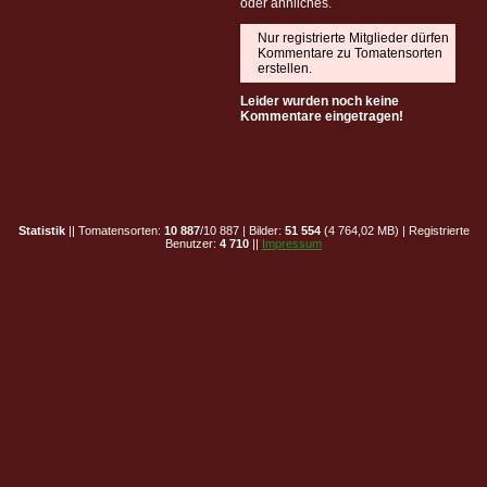
oder ähnliches.
Nur registrierte Mitglieder dürfen
Kommentare zu Tomatensorten
erstellen.
Leider wurden noch keine
Kommentare eingetragen!
Statistik
|| Tomatensorten:
10 887
/10 887 | Bilder:
51 554
(4 764,02 MB) | Registrierte
Benutzer:
4 710
||
Impressum