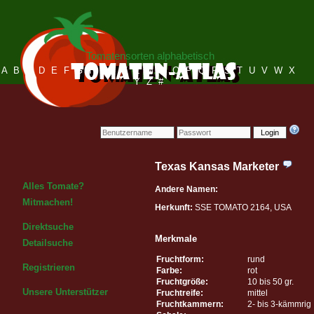
Tomatensorten alphabetisch
A
B
C
D
E
F
G
H
I
J
K
L
M
N
O
P
Q
R
S
T
U
V
W
X
Y
Z
#
Login
Texas Kansas Marketer
Alles Tomate?
Andere Namen:
Mitmachen!
Herkunft:
SSE TOMATO 2164, USA
Direktsuche
Merkmale
Detailsuche
Fruchtform:
rund
Registrieren
Farbe:
rot
Fruchtgröße:
10 bis 50 gr.
Unsere Unterstützer
Fruchtreife:
mittel
Fruchtkammern:
2- bis 3-kämmrig