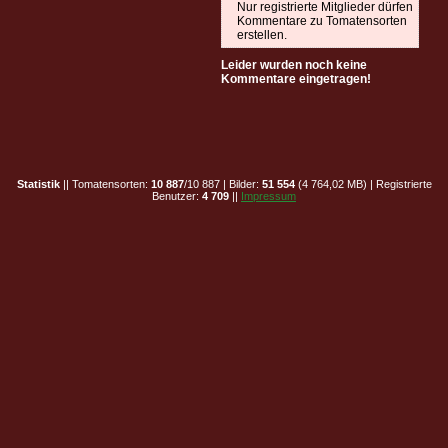
Nur registrierte Mitglieder dürfen
Kommentare zu Tomatensorten
erstellen.
Leider wurden noch keine
Kommentare eingetragen!
Statistik
|| Tomatensorten:
10 887
/10 887 | Bilder:
51 554
(4 764,02 MB) | Registrierte
Benutzer:
4 709
||
Impressum