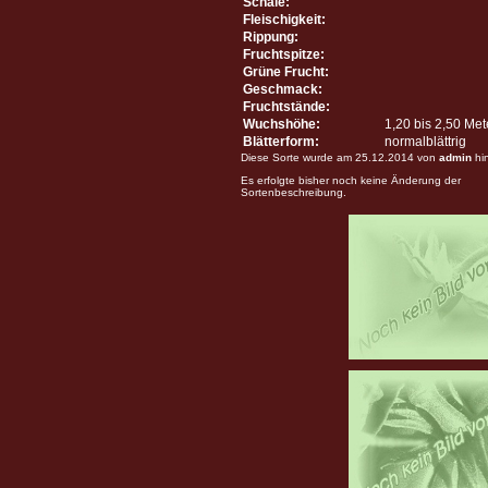
Schale:
Fleischigkeit:
Rippung:
Fruchtspitze:
Grüne Frucht:
Geschmack:
Fruchtstände:
Wuchshöhe:
1,20 bis 2,50 Me
Blätterform:
normalblättrig
Diese Sorte wurde am 25.12.2014 von
admin
hi
Es erfolgte bisher noch keine Änderung der
Sortenbeschreibung.