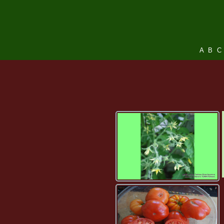
A
B
C