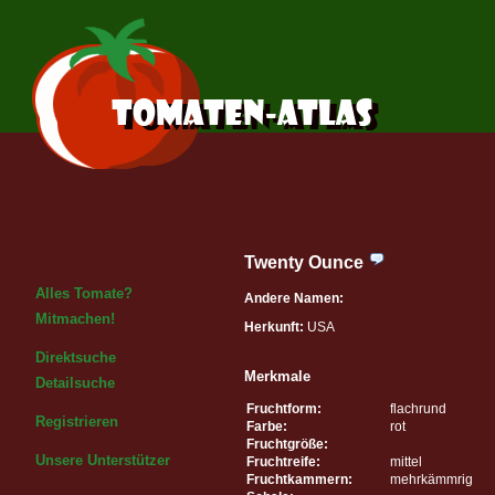
Twenty Ounce
Alles Tomate?
Andere Namen:
Mitmachen!
Herkunft:
USA
Direktsuche
Merkmale
Detailsuche
Fruchtform:
flachrund
Registrieren
Farbe:
rot
Fruchtgröße:
Unsere Unterstützer
Fruchtreife:
mittel
Fruchtkammern:
mehrkämmrig