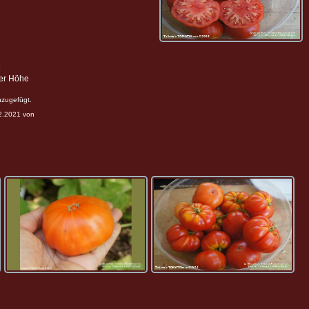
ter Höhe
nzugefügt.
12.2021 von