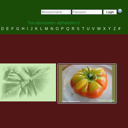
Login
Tomatensorten alphabetisch
D
E
F
G
H
I
J
K
L
M
N
O
P
Q
R
S
T
U
V
W
X
Y
Z
#