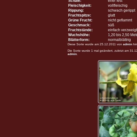
Schale:
eher fest
Fleischigkeit:
vollfleischig
Rippung:
schwach gerippt
Fruchtspitze:
glatt
Grüne Frucht:
nicht geflammt
Geschmack:
süß
Fruchtstände:
einfach verzweigt
Wuchshöhe:
1,20 bis 2,50 Me
Blätterform:
normalblättrig
Diese Sorte wurde am 25.12.2011 von
admin
hin
Die Sorte wurde 1 mal geändert, zuletzt am 31.
admin
.