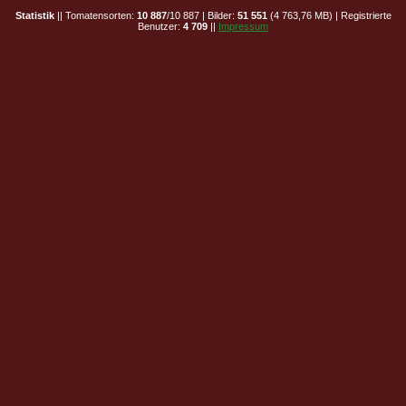
Statistik
|| Tomatensorten:
10 887
/10 887 | Bilder:
51 551
(4 763,76 MB) | Registrierte
Benutzer:
4 709
||
Impressum