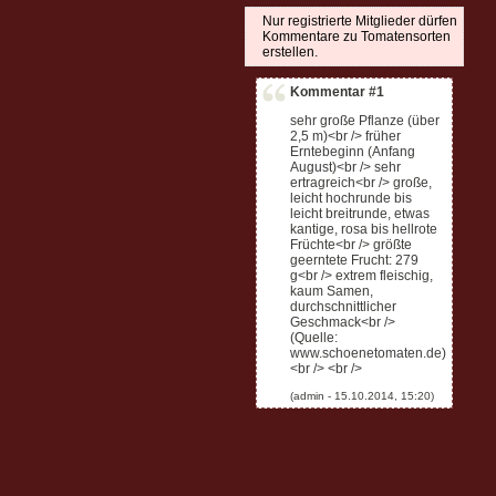
Nur registrierte Mitglieder dürfen
Kommentare zu Tomatensorten
erstellen.
Kommentar #1
sehr große Pflanze (über
2,5 m)<br /> früher
Erntebeginn (Anfang
August)<br /> sehr
ertragreich<br /> große,
leicht hochrunde bis
leicht breitrunde, etwas
kantige, rosa bis hellrote
Früchte<br /> größte
geerntete Frucht: 279
g<br /> extrem fleischig,
kaum Samen,
durchschnittlicher
Geschmack<br />
(Quelle:
www.schoenetomaten.de)
<br /> <br />