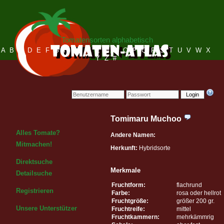
Tomatensorten alphabetisch
A
B
C
D
E
F
G
H
I
J
K
L
M
N
O
P
Q
R
S
T
U
V
W
X
Y
Z
#
Login
Tomimaru Muchoo
Alles Tomate?
Andere Namen:
Mitmachen!
Herkunft:
Hybridsorte
Direktsuche
Merkmale
Detailsuche
Fruchtform:
flachrund
Registrieren
Farbe:
rosa oder hellrot
Fruchtgröße:
größer 200 gr.
Unsere Unterstützer
Fruchtreife:
mittel
Fruchtkammern:
mehrkämmrig