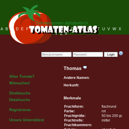
Tomatensorten alphabetisch
A
B
C
D
E
F
G
H
I
J
K
L
M
N
O
P
Q
R
S
T
U
V
W
X
Y
Z
#
Login
Thomas
Alles Tomate?
Andere Namen:
Mitmachen!
Herkunft:
Direktsuche
Merkmale
Detailsuche
Fruchtform:
flachrund
Registrieren
Farbe:
rot
Fruchtgröße:
50 bis 200 gr.
Unsere Unterstützer
Fruchtreife:
mittel
Fruchtkammern: