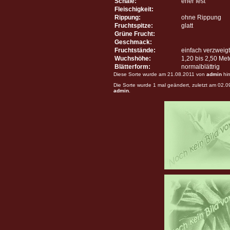
Schale:
eher fest
Fleischigkeit:
Rippung:
ohne Rippung
Fruchtspitze:
glatt
Grüne Frucht:
Geschmack:
Fruchtstände:
einfach verzweigt
Wuchshöhe:
1,20 bis 2,50 Me
Blätterform:
normalblättrig
Diese Sorte wurde am 21.08.2011 von
admin
hin
Die Sorte wurde 1 mal geändert, zuletzt am 02.
admin
.