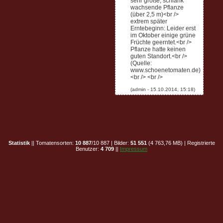
sehr große, schlank
wachsende Pflanze
(über 2,5 m)<br />
extrem später
Erntebeginn: Leider erst
im Oktober einige grüne
Früchte geerntet.<br />
Pflanze hatte keinen
guten Standort.<br />
(Quelle:
www.schoenetomaten.de)
<br /> <br />
Statistik
|| Tomatensorten:
10 887
/10 887 | Bilder:
51 551
(4 763,76 MB) | Registrierte
Benutzer:
4 709
||
Impressum