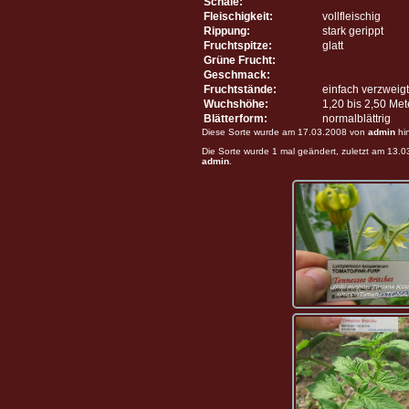
Schale:
Fleischigkeit:
vollfleischig
Rippung:
stark gerippt
Fruchtspitze:
glatt
Grüne Frucht:
Geschmack:
Fruchtstände:
einfach verzweigt
Wuchshöhe:
1,20 bis 2,50 Me
Blätterform:
normalblättrig
Diese Sorte wurde am 17.03.2008 von
admin
hi
Die Sorte wurde 1 mal geändert, zuletzt am 13.
admin
.