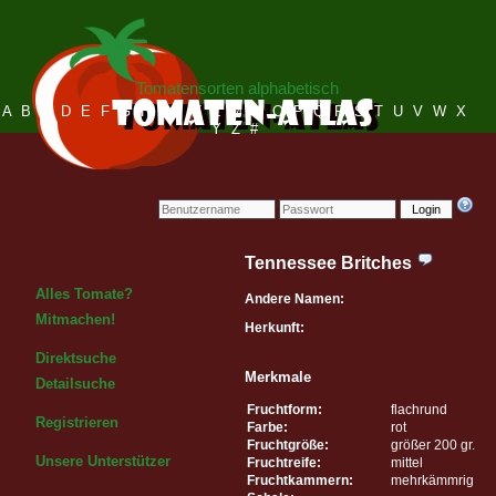
Tomatensorten alphabetisch
A
B
C
D
E
F
G
H
I
J
K
L
M
N
O
P
Q
R
S
T
U
V
W
X
Y
Z
#
Login
Tennessee Britches
Alles Tomate?
Andere Namen:
Mitmachen!
Herkunft:
Direktsuche
Merkmale
Detailsuche
Fruchtform:
flachrund
Registrieren
Farbe:
rot
Fruchtgröße:
größer 200 gr.
Unsere Unterstützer
Fruchtreife:
mittel
Fruchtkammern:
mehrkämmrig