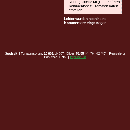
Nur registrierte Mitglieder dürfen
Kommentare zu Tomatensorten
erstellen.
Leider wurden noch keine
Kommentare eingetragen!
Statistik
|| Tomatensorten:
10 887
/10 887 | Bilder:
51 554
(4 764,02 MB) | Registrierte
Benutzer:
4 709
||
Impressum