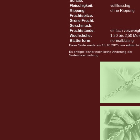
Schale:
Fleischigkeit:
vollfleischig
Rippung:
ohne Rippung
Fruchtspitze:
Grüne Frucht:
Geschmack:
Fruchtstände:
einfach verzweigt
Wuchshöhe:
1,20 bis 2,50 Me
Blätterform:
normalblättrig
Diese Sorte wurde am 18.10.2025 von
admin
hi
Es erfolgte bisher noch keine Änderung der
Sortenbeschreibung.