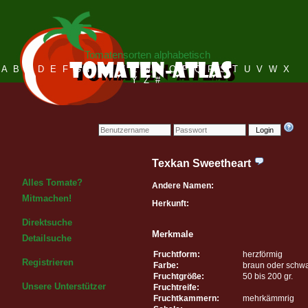
Tomatensorten alphabetisch
A
B
C
D
E
F
G
H
I
J
K
L
M
N
O
P
Q
R
S
T
U
V
W
X
Y
Z
#
Login
Texkan Sweetheart
Alles Tomate?
Andere Namen:
Mitmachen!
Herkunft:
Direktsuche
Merkmale
Detailsuche
Fruchtform:
herzförmig
Registrieren
Farbe:
braun oder schw
Fruchtgröße:
50 bis 200 gr.
Unsere Unterstützer
Fruchtreife:
Fruchtkammern:
mehrkämmrig