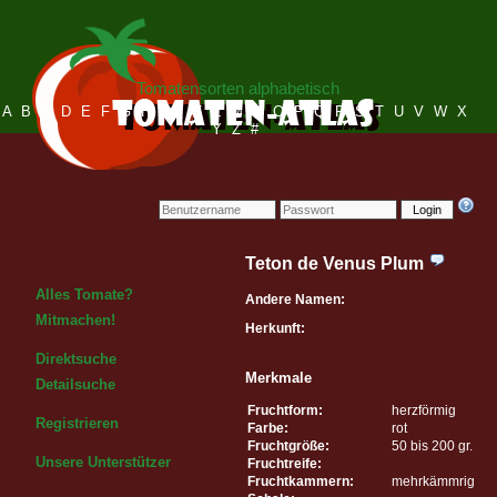
Tomatensorten alphabetisch
A
B
C
D
E
F
G
H
I
J
K
L
M
N
O
P
Q
R
S
T
U
V
W
X
Y
Z
#
Login
Teton de Venus Plum
Alles Tomate?
Andere Namen:
Mitmachen!
Herkunft:
Direktsuche
Merkmale
Detailsuche
Fruchtform:
herzförmig
Registrieren
Farbe:
rot
Fruchtgröße:
50 bis 200 gr.
Unsere Unterstützer
Fruchtreife:
Fruchtkammern:
mehrkämmrig