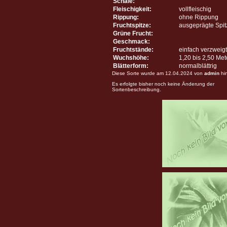
Schale:
Fleischigkeit:
vollfleischig
Rippung:
ohne Rippung
Fruchtspitze:
ausgeprägte Spit
Grüne Frucht:
Geschmack:
Fruchtstände:
einfach verzweigt
Wuchshöhe:
1,20 bis 2,50 Me
Blätterform:
normalblättrig
Diese Sorte wurde am 12.04.2024 von
admin
hi
Es erfolgte bisher noch keine Änderung der
Sortenbeschreibung.