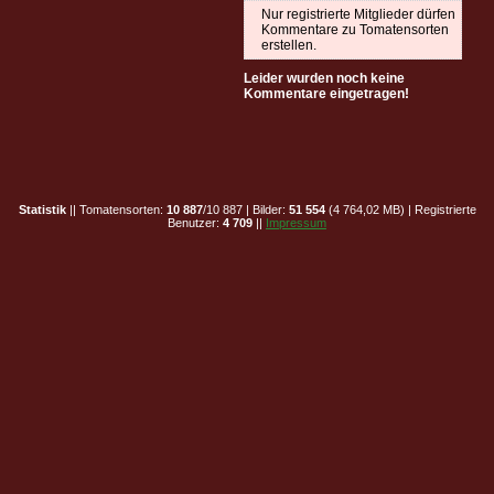
Nur registrierte Mitglieder dürfen
Kommentare zu Tomatensorten
erstellen.
Leider wurden noch keine
Kommentare eingetragen!
Statistik
|| Tomatensorten:
10 887
/10 887 | Bilder:
51 554
(4 764,02 MB) | Registrierte
Benutzer:
4 709
||
Impressum