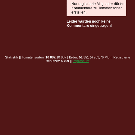
Nur registrierte Mitglieder dürfen
Kommentare zu Tomatensorten
erstellen.
Leider wurden noch keine
Kommentare eingetragen!
Statistik
|| Tomatensorten:
10 887
/10 887 | Bilder:
51 551
(4 763,76 MB) | Registrierte
Benutzer:
4 709
||
Impressum