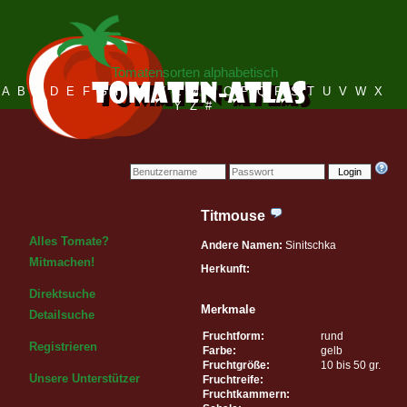
Tomatensorten alphabetisch
A
B
C
D
E
F
G
H
I
J
K
L
M
N
O
P
Q
R
S
T
U
V
W
X
Y
Z
#
Login
Titmouse
Alles Tomate?
Andere Namen:
Sinitschka
Mitmachen!
Herkunft:
Direktsuche
Merkmale
Detailsuche
Fruchtform:
rund
Registrieren
Farbe:
gelb
Fruchtgröße:
10 bis 50 gr.
Unsere Unterstützer
Fruchtreife:
Fruchtkammern: