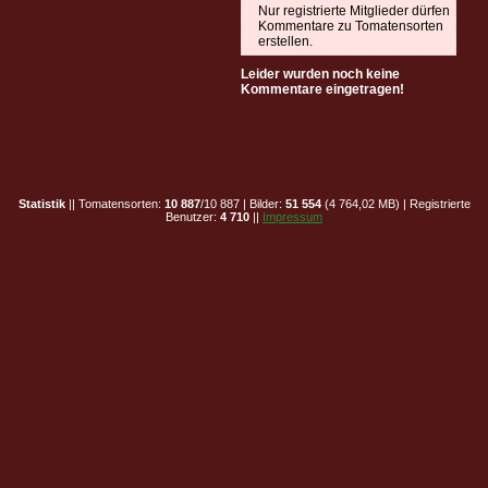
Nur registrierte Mitglieder dürfen
Kommentare zu Tomatensorten
erstellen.
Leider wurden noch keine
Kommentare eingetragen!
Statistik
|| Tomatensorten:
10 887
/10 887 | Bilder:
51 554
(4 764,02 MB) | Registrierte
Benutzer:
4 710
||
Impressum