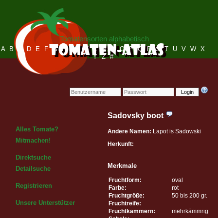
Tomatensorten alphabetisch
A
B
C
D
E
F
G
H
I
J
K
L
M
N
O
P
Q
R
S
T
U
V
W
X
Y
Z
#
Login
Sadovsky boot
Alles Tomate?
Andere Namen:
Lapot is Sadowski
Mitmachen!
Herkunft:
Direktsuche
Merkmale
Detailsuche
Fruchtform:
oval
Registrieren
Farbe:
rot
Fruchtgröße:
50 bis 200 gr.
Unsere Unterstützer
Fruchtreife:
Fruchtkammern:
mehrkämmrig