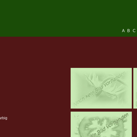
A
B
C
arbig