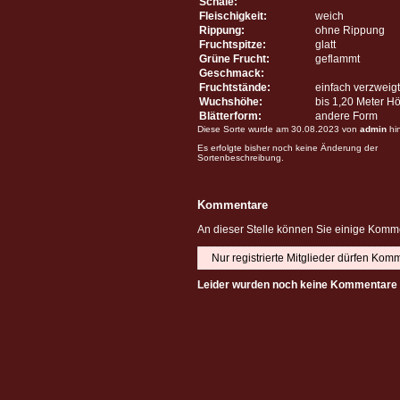
Schale:
Fleischigkeit:
weich
Rippung:
ohne Rippung
Fruchtspitze:
glatt
Grüne Frucht:
geflammt
Geschmack:
Fruchtstände:
einfach verzweigt
Wuchshöhe:
bis 1,20 Meter H
Blätterform:
andere Form
Diese Sorte wurde am 30.08.2023 von
admin
hi
Es erfolgte bisher noch keine Änderung der
Sortenbeschreibung.
Kommentare
An dieser Stelle können Sie einige Komme
Nur registrierte Mitglieder dürfen Kom
Leider wurden noch keine Kommentare 