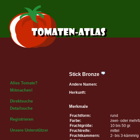
Stick Bronze
Alles Tomate?
Andere Namen:
Mitmachen!
Herkunft:
Direktsuche
Merkmale
Detailsuche
Fruchtform:
rund
Registrieren
Farbe:
zwei- oder mehrf
Fruchtgröße:
10 bis 50 gr.
Unsere Unterstützer
Fruchtreife:
mittel
Fruchtkammern:
2- bis 3-kämmrig