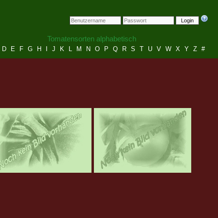
Login
Tomatensorten alphabetisch
D
E
F
G
H
I
J
K
L
M
N
O
P
Q
R
S
T
U
V
W
X
Y
Z
#