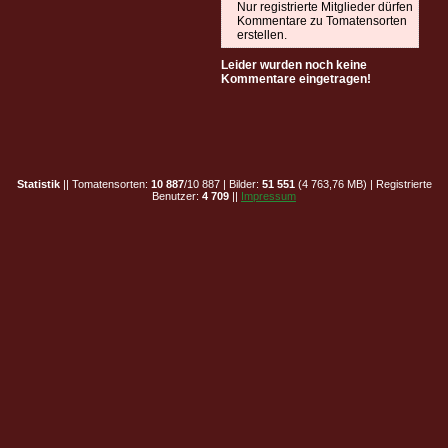
Nur registrierte Mitglieder dürfen
Kommentare zu Tomatensorten
erstellen.
Leider wurden noch keine
Kommentare eingetragen!
Statistik
|| Tomatensorten:
10 887
/10 887 | Bilder:
51 551
(4 763,76 MB) | Registrierte
Benutzer:
4 709
||
Impressum