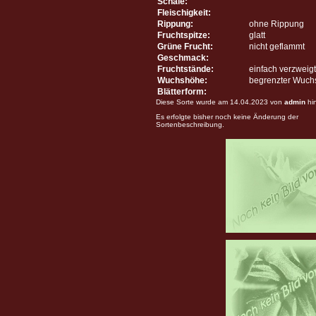
Schale:
Fleischigkeit:
Rippung:
ohne Rippung
Fruchtspitze:
glatt
Grüne Frucht:
nicht geflammt
Geschmack:
Fruchtstände:
einfach verzweigt
Wuchshöhe:
begrenzter Wuch
Blätterform:
Diese Sorte wurde am 14.04.2023 von
admin
hi
Es erfolgte bisher noch keine Änderung der
Sortenbeschreibung.