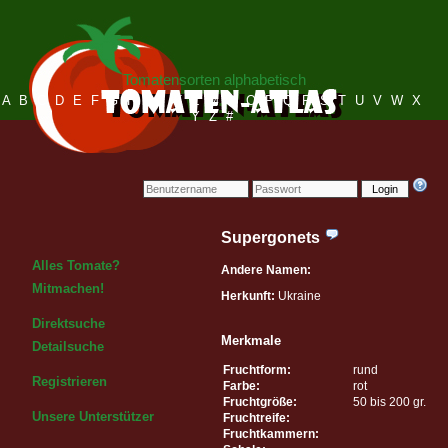
Tomatensorten alphabetisch
A
B
C
D
E
F
G
H
I
J
K
L
M
N
O
P
Q
R
S
T
U
V
W
X
Y
Z
#
Login
Supergonets
Alles Tomate?
Andere Namen:
Mitmachen!
Herkunft:
Ukraine
Direktsuche
Merkmale
Detailsuche
Fruchtform:
rund
Registrieren
Farbe:
rot
Fruchtgröße:
50 bis 200 gr.
Unsere Unterstützer
Fruchtreife:
Fruchtkammern: