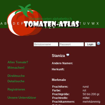
Tomatensorten alphabetisch
A
B
C
D
E
F
G
H
I
J
K
L
M
N
O
P
Q
R
S
T
U
V
W
X
Y
Z
#
Login
Staniza
Alles Tomate?
Andere Namen:
Mitmachen!
Herkunft:
Direktsuche
Merkmale
Detailsuche
Fruchtform:
rund
Registrieren
Farbe:
rot
Fruchtgröße:
50 bis 200 gr.
Unsere Unterstützer
Fruchtreife:
mittel
Fruchtkammern:
mehrkämmrig