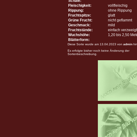
Schale:
Fleischigkeit:
vollfleischig
Rippung:
ohne Rippung
Fruchtspitze:
glatt
Grüne Frucht:
nicht geflammt
Geschmack:
mild
Fruchtstände:
einfach verzweigt
Wuchshöhe:
1,20 bis 2,50 Me
Blätterform:
Diese Sorte wurde am 13.04.2023 von
admin
hi
Es erfolgte bisher noch keine Änderung der
Sortenbeschreibung.