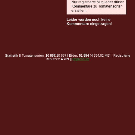
Nur registrierte Mitglieder dürfen
Kommentare zu Tomatensorten
erstellen.
Leider wurden noch keine
Kommentare eingetragen!
Statistik
|| Tomatensorten:
10 887
/10 887 | Bilder:
51 554
(4 764,02 MB) | Registrierte
Benutzer:
4 709
||
Impressum