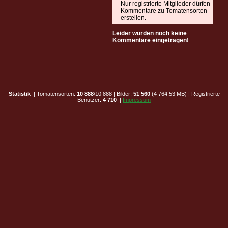
Nur registrierte Mitglieder dürfen
Kommentare zu Tomatensorten
erstellen.
Leider wurden noch keine
Kommentare eingetragen!
Statistik
|| Tomatensorten:
10 888
/10 888 | Bilder:
51 560
(4 764,53 MB) | Registrierte
Benutzer:
4 710
||
Impressum