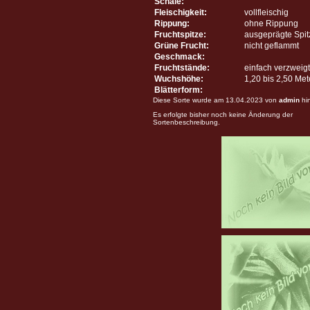
Schale:
Fleischigkeit:
vollfleischig
Rippung:
ohne Rippung
Fruchtspitze:
ausgeprägte Spit
Grüne Frucht:
nicht geflammt
Geschmack:
Fruchtstände:
einfach verzweigt
Wuchshöhe:
1,20 bis 2,50 Me
Blätterform:
Diese Sorte wurde am 13.04.2023 von
admin
hi
Es erfolgte bisher noch keine Änderung der
Sortenbeschreibung.