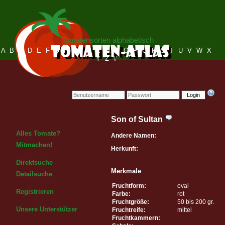
Tomatensorten alphabetisch
A
B
C
D
E
F
G
H
I
J
K
L
M
N
O
P
Q
R
S
T
U
V
W
X
Y
Z
#
Login
Son of Sultan
Alles Tomate?
Andere Namen:
Mitmachen!
Herkunft:
Direktsuche
Merkmale
Detailsuche
Fruchtform:
oval
Registrieren
Farbe:
rot
Fruchtgröße:
50 bis 200 gr.
Unsere Unterstützer
Fruchtreife:
mittel
Fruchtkammern: