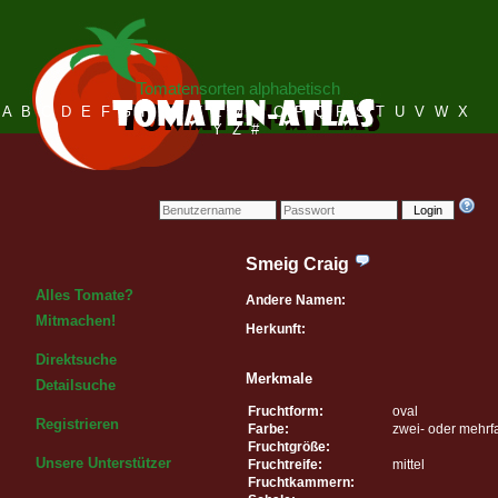
Tomatensorten alphabetisch
A
B
C
D
E
F
G
H
I
J
K
L
M
N
O
P
Q
R
S
T
U
V
W
X
Y
Z
#
Login
Smeig Craig
Alles Tomate?
Andere Namen:
Mitmachen!
Herkunft:
Direktsuche
Merkmale
Detailsuche
Fruchtform:
oval
Registrieren
Farbe:
zwei- oder mehrf
Fruchtgröße:
Unsere Unterstützer
Fruchtreife:
mittel
Fruchtkammern: