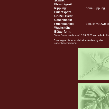
Schale:
Fleischigkeit:
Rippung:
ohne Rippung
Fruchtspitze:
Grüne Frucht:
Geschmack:
Fruchtstände:
einfach verzweigt
Wuchshöhe:
Blätterform:
Diese Sorte wurde am 18.03.2023 von
admin
hi
Es erfolgte bisher noch keine Änderung der
Sortenbeschreibung.