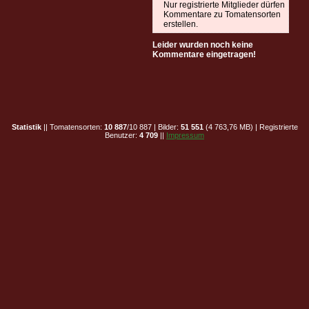
Nur registrierte Mitglieder dürfen
Kommentare zu Tomatensorten
erstellen.
Leider wurden noch keine
Kommentare eingetragen!
Statistik
|| Tomatensorten:
10 887
/10 887 | Bilder:
51 551
(4 763,76 MB) | Registrierte
Benutzer:
4 709
||
Impressum