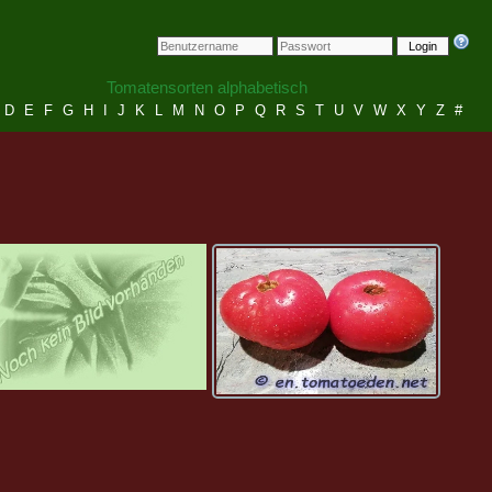
Login
Tomatensorten alphabetisch
D
E
F
G
H
I
J
K
L
M
N
O
P
Q
R
S
T
U
V
W
X
Y
Z
#