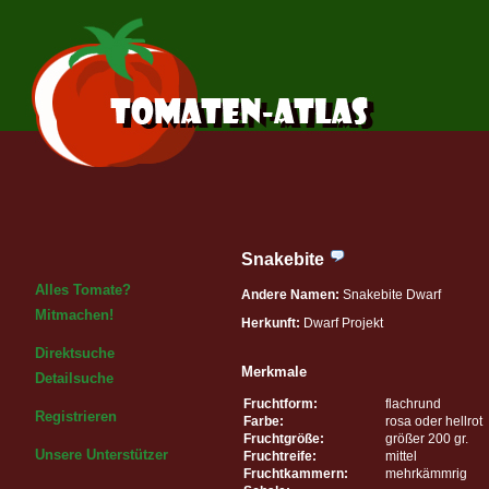
Snakebite
Alles Tomate?
Andere Namen:
Snakebite Dwarf
Mitmachen!
Herkunft:
Dwarf Projekt
Direktsuche
Merkmale
Detailsuche
Fruchtform:
flachrund
Registrieren
Farbe:
rosa oder hellrot
Fruchtgröße:
größer 200 gr.
Unsere Unterstützer
Fruchtreife:
mittel
Fruchtkammern:
mehrkämmrig