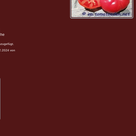
öhe
nzugefügt.
12.2024 von