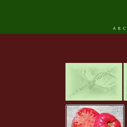
A
B
C