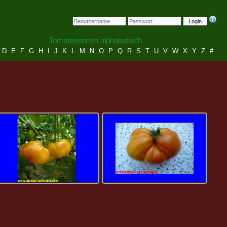
Login
Tomatensorten alphabetisch
D
E
F
G
H
I
J
K
L
M
N
O
P
Q
R
S
T
U
V
W
X
Y
Z
#