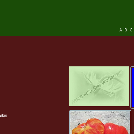
A
B
C
arbig