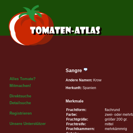
Sangre
Alles Tomate?
Andere Namen:
Krow
Mitmachen!
Herkunft:
Spanien
Direktsuche
Merkmale
Detailsuche
Fruchtform:
flachrund
Registrieren
Farbe:
zwei- oder mehrf
Fruchtgröße:
größer 200 gr.
Unsere Unterstützer
Fruchtreife:
mittel
Fruchtkammern:
mehrkämmrig