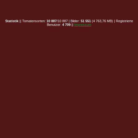
Statistik
|| Tomatensorten:
10 887
/10 887 | Bilder:
51 551
(4 763,76 MB) | Registrierte
Benutzer:
4 709
||
Impressum