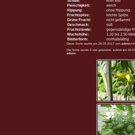
Schale:
eher fest
Fleischigkeit:
weich
Rippung:
ohne Rippung
Fruchtspitze:
leichte Spitze
Grüne Frucht:
nicht geflammt
Geschmack:
süß
Fruchtstände:
gegenständige R
Wuchshöhe:
1,20 bis 2,50 Me
Blätterform:
normalblättrig
Diese Sorte wurde am 28.05.2017 von
admin
hi
Die Sorte wurde 3 mal geändert, zuletzt am 30.
admin
.