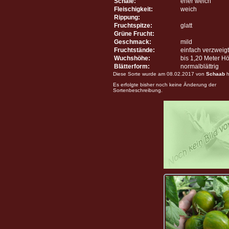
Schale:
eher weich
Fleischigkeit:
weich
Rippung:
Fruchtspitze:
glatt
Grüne Frucht:
Geschmack:
mild
Fruchtstände:
einfach verzweigt
Wuchshöhe:
bis 1,20 Meter H
Blätterform:
normalblättrig
Diese Sorte wurde am 08.02.2017 von
Schaab
h
Es erfolgte bisher noch keine Änderung der
Sortenbeschreibung.