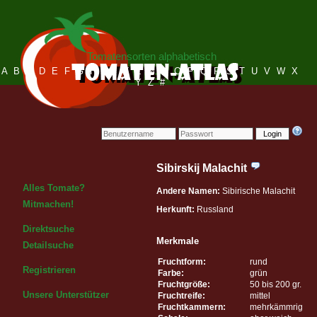
Tomatensorten alphabetisch
A
B
C
D
E
F
G
H
I
J
K
L
M
N
O
P
Q
R
S
T
U
V
W
X
Y
Z
#
Login
Sibirskij Malachit
Alles Tomate?
Andere Namen:
Sibirische Malachit
Mitmachen!
Herkunft:
Russland
Direktsuche
Merkmale
Detailsuche
Fruchtform:
rund
Registrieren
Farbe:
grün
Fruchtgröße:
50 bis 200 gr.
Unsere Unterstützer
Fruchtreife:
mittel
Fruchtkammern:
mehrkämmrig