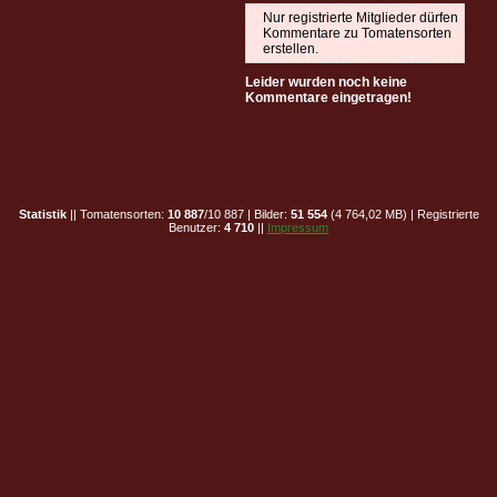
Nur registrierte Mitglieder dürfen
Kommentare zu Tomatensorten
erstellen.
Leider wurden noch keine
Kommentare eingetragen!
Statistik
|| Tomatensorten:
10 887
/10 887 | Bilder:
51 554
(4 764,02 MB) | Registrierte
Benutzer:
4 710
||
Impressum