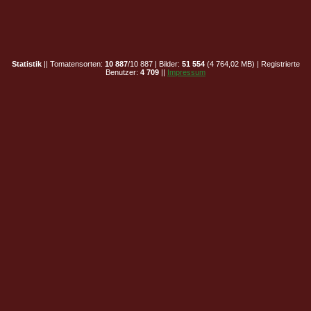
Statistik
|| Tomatensorten:
10 887
/10 887 | Bilder:
51 554
(4 764,02 MB) | Registrierte
Benutzer:
4 709
||
Impressum