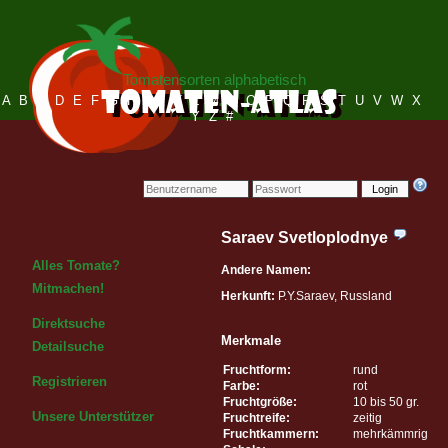
Tomatensorten alphabetisch
A
B
C
D
E
F
G
H
I
J
K
L
M
N
O
P
Q
R
S
T
U
V
W
X
Y
Z
#
Login
Saraev Svetloplodnye
Alles Tomate?
Andere Namen:
Mitmachen!
Herkunft:
P.Y.Saraev, Russland
Direktsuche
Merkmale
Detailsuche
Fruchtform:
rund
Registrieren
Farbe:
rot
Fruchtgröße:
10 bis 50 gr.
Unsere Unterstützer
Fruchtreife:
zeitig
Fruchtkammern:
mehrkämmrig