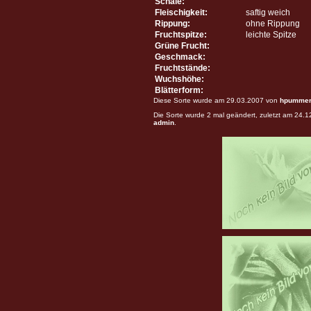
Schale:
Fleischigkeit:
saftig weich
Rippung:
ohne Rippung
Fruchtspitze:
leichte Spitze
Grüne Frucht:
Geschmack:
Fruchtstände:
Wuchshöhe:
Blätterform:
Diese Sorte wurde am 29.03.2007 von
hpumme
Die Sorte wurde 2 mal geändert, zuletzt am 24.
admin
.