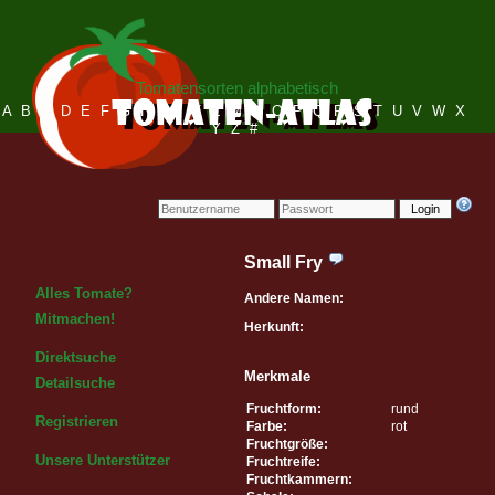
Tomatensorten alphabetisch
A
B
C
D
E
F
G
H
I
J
K
L
M
N
O
P
Q
R
S
T
U
V
W
X
Y
Z
#
Login
Small Fry
Alles Tomate?
Andere Namen:
Mitmachen!
Herkunft:
Direktsuche
Merkmale
Detailsuche
Fruchtform:
rund
Registrieren
Farbe:
rot
Fruchtgröße:
Unsere Unterstützer
Fruchtreife:
Fruchtkammern: