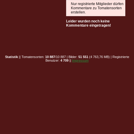
Nur registrierte Mitglieder dürfen
Kommentare zu Tomatensorten
erstellen.
Leider wurden noch keine
Kommentare eingetragen!
Statistik
|| Tomatensorten:
10 887
/10 887 | Bilder:
51 551
(4 763,76 MB) | Registrierte
Benutzer:
4 709
||
Impressum