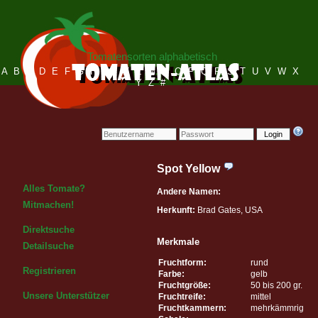
Tomatensorten alphabetisch
A
B
C
D
E
F
G
H
I
J
K
L
M
N
O
P
Q
R
S
T
U
V
W
X
Y
Z
#
Login
Spot Yellow
Alles Tomate?
Andere Namen:
Mitmachen!
Herkunft:
Brad Gates, USA
Direktsuche
Merkmale
Detailsuche
Fruchtform:
rund
Registrieren
Farbe:
gelb
Fruchtgröße:
50 bis 200 gr.
Unsere Unterstützer
Fruchtreife:
mittel
Fruchtkammern:
mehrkämmrig