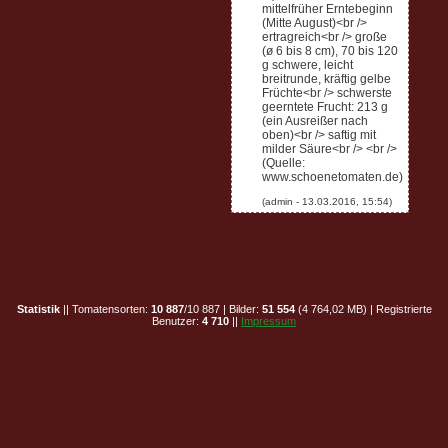
mittelfrüher Erntebeginn
(Mitte August)<br />
ertragreich<br /> große
(ø 6 bis 8 cm), 70 bis 120
g schwere, leicht
breitrunde, kräftig gelbe
Früchte<br /> schwerste
geerntete Frucht: 213 g
(ein Ausreißer nach
oben)<br /> saftig mit
milder Säure<br /> <br />
(Quelle:
www.schoenetomaten.de)
Statistik
|| Tomatensorten:
10 887
/10 887 | Bilder:
51 554
(4 764,02 MB) | Registrierte
Benutzer:
4 710
||
Impressum