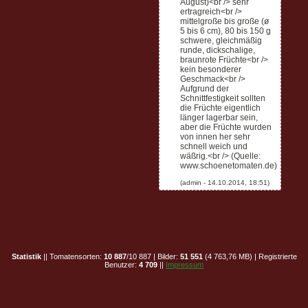
August)<br /> sehr
ertragreich<br />
mittelgroße bis große (ø
5 bis 6 cm), 80 bis 150 g
schwere, gleichmäßig
runde, dickschalige,
braunrote Früchte<br />
kein besonderer
Geschmack<br />
Aufgrund der
Schnittfestigkeit sollten
die Früchte eigentlich
länger lagerbar sein,
aber die Früchte wurden
von innen her sehr
schnell weich und
wäßrig.<br /> (Quelle:
www.schoenetomaten.de)
Statistik
|| Tomatensorten:
10 887
/10 887 | Bilder:
51 551
(4 763,76 MB) | Registrierte
Benutzer:
4 709
||
Impressum