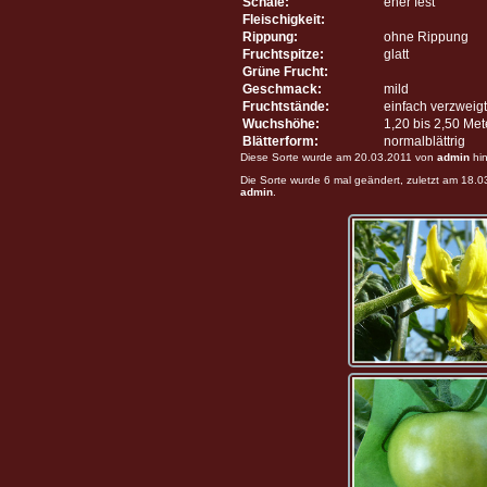
Schale:
eher fest
Fleischigkeit:
Rippung:
ohne Rippung
Fruchtspitze:
glatt
Grüne Frucht:
Geschmack:
mild
Fruchtstände:
einfach verzweigt
Wuchshöhe:
1,20 bis 2,50 Me
Blätterform:
normalblättrig
Diese Sorte wurde am 20.03.2011 von
admin
hin
Die Sorte wurde 6 mal geändert, zuletzt am 18.
admin
.