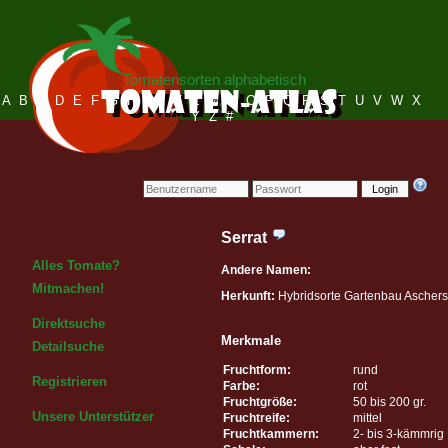
Tomatensorten alphabetisch
A
B
C
D
E
F
G
H
I
J
K
L
M
N
O
P
Q
R
S
T
U
V
W
X
Y
Z
#
Login
Serrat
Alles Tomate?
Andere Namen:
Mitmachen!
Herkunft:
Hybridsorte Gartenbau Ascher
Direktsuche
Merkmale
Detailsuche
Fruchtform:
rund
Registrieren
Farbe:
rot
Fruchtgröße:
50 bis 200 gr.
Unsere Unterstützer
Fruchtreife:
mittel
Fruchtkammern:
2- bis 3-kämmrig