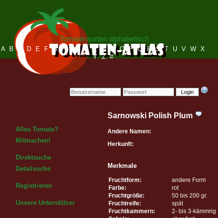
Tomatensorten alphabetisch
A
B
C
D
E
F
G
H
I
J
K
L
M
N
O
P
Q
R
S
T
U
V
W
X
Y
Z
#
Login
Sarnowski Polish Plum
Alles Tomate?
Andere Namen:
Mitmachen!
Herkunft:
Direktsuche
Merkmale
Detailsuche
Fruchtform:
andere Form
Registrieren
Farbe:
rot
Fruchtgröße:
50 bis 200 gr.
Unsere Unterstützer
Fruchtreife:
spät
Fruchtkammern:
2- bis 3-kämmrig