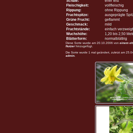
Schale:
eher fest
Fleischigkeit:
vollfleischig
Rippung:
ohne Rippung
Fruchtspitze:
ausgeprägte Spit
Grüne Frucht:
geflammt
Geschmack:
mild
Fruchtstände:
einfach verzweigt
Wuchshöhe:
1,20 bis 2,50 Me
Blätterform:
normalblättrig
Diese Sorte wurde am 20.10.2006 von
einem eh
Nutzer
hinzugefügt.
Die Sorte wurde 1 mal geändert, zuletzt am 25.
admin
.