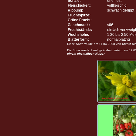
Schale:
eher fest
Fleischigkeit:
vollfleischig
Rippung:
schwach gerippt
Fruchtspitze:
Grüne Frucht:
Geschmack:
süß
Fruchtstände:
einfach verzweigt
Wuchshöhe:
1,20 bis 2,50 Me
Blätterform:
normalblättrig
Diese Sorte wurde am 11.04.2008 von
admin
hin
Die Sorte wurde 1 mal geändert, zuletzt am 09.
einem ehemaligen Nutzer
.