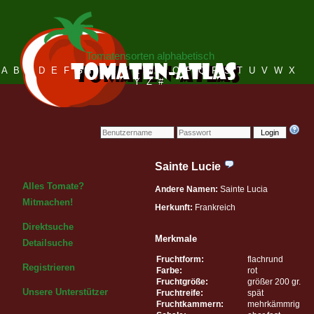
Tomatensorten alphabetisch
A
B
C
D
E
F
G
H
I
J
K
L
M
N
O
P
Q
R
S
T
U
V
W
X
Y
Z
#
Login
Sainte Lucie
Alles Tomate?
Andere Namen:
Sainte Lucia
Mitmachen!
Herkunft:
Frankreich
Direktsuche
Merkmale
Detailsuche
Fruchtform:
flachrund
Registrieren
Farbe:
rot
Fruchtgröße:
größer 200 gr.
Unsere Unterstützer
Fruchtreife:
spät
Fruchtkammern:
mehrkämmrig