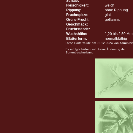
Schale:
Fleischigkeit:
weich
Rippung:
ohne Rippung
Fruchtspitze:
glatt
Grüne Frucht:
geflammt
Geschmack:
Fruchtstände:
Wuchshöhe:
1,20 bis 2,50 Me
Blätterform:
normalblättrig
Diese Sorte wurde am 02.12.2024 von
admin
hi
Es erfolgte bisher noch keine Änderung der
Sortenbeschreibung.