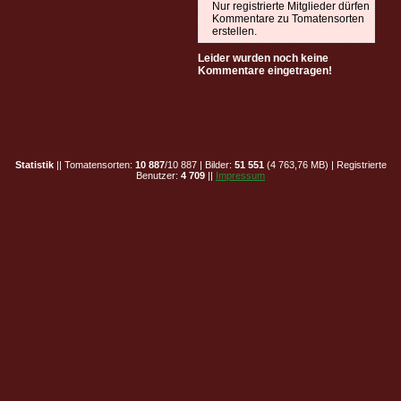
Nur registrierte Mitglieder dürfen
Kommentare zu Tomatensorten
erstellen.
Leider wurden noch keine
Kommentare eingetragen!
Statistik
|| Tomatensorten:
10 887
/10 887 | Bilder:
51 551
(4 763,76 MB) | Registrierte
Benutzer:
4 709
||
Impressum