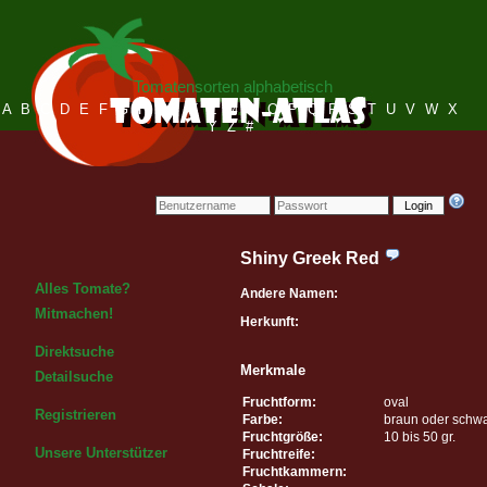
Tomatensorten alphabetisch
A
B
C
D
E
F
G
H
I
J
K
L
M
N
O
P
Q
R
S
T
U
V
W
X
Y
Z
#
Login
Shiny Greek Red
Alles Tomate?
Andere Namen:
Mitmachen!
Herkunft:
Direktsuche
Merkmale
Detailsuche
Fruchtform:
oval
Registrieren
Farbe:
braun oder schw
Fruchtgröße:
10 bis 50 gr.
Unsere Unterstützer
Fruchtreife:
Fruchtkammern: