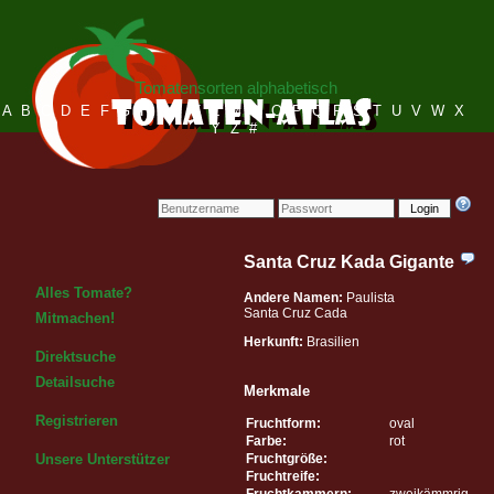
Tomatensorten alphabetisch
A
B
C
D
E
F
G
H
I
J
K
L
M
N
O
P
Q
R
S
T
U
V
W
X
Y
Z
#
Login
Santa Cruz Kada Gigante
Alles Tomate?
Andere Namen:
Paulista
Santa Cruz Cada
Mitmachen!
Herkunft:
Brasilien
Direktsuche
Detailsuche
Merkmale
Registrieren
Fruchtform:
oval
Farbe:
rot
Fruchtgröße:
Unsere Unterstützer
Fruchtreife:
Fruchtkammern:
zweikämmrig