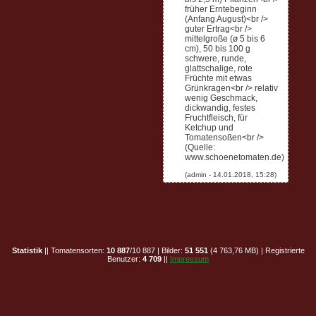
früher Erntebeginn
(Anfang August)<br />
guter Ertrag<br />
mittelgroße (ø 5 bis 6
cm), 50 bis 100 g
schwere, runde,
glattschalige, rote
Früchte mit etwas
Grünkragen<br /> relativ
wenig Geschmack,
dickwandig, festes
Fruchtfleisch, für
Ketchup und
Tomatensoßen<br />
(Quelle:
www.schoenetomaten.de)
Statistik
|| Tomatensorten:
10 887
/10 887 | Bilder:
51 551
(4 763,76 MB) | Registrierte
Benutzer:
4 709
||
Impressum