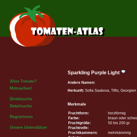
Sparkling Purple Light
Alles Tomate?
Andere Namen:
Mitmachen!
Herkunft:
Sofia Saakova, Tiflis, Georgien
Direktsuche
Merkmale
Detailsuche
Fruchtform:
herzförmig
Registrieren
Farbe:
braun oder schw
Fruchtgröße:
50 bis 200 gr.
Unsere Unterstützer
Fruchtreife:
Fruchtkammern:
mehrkämmrig