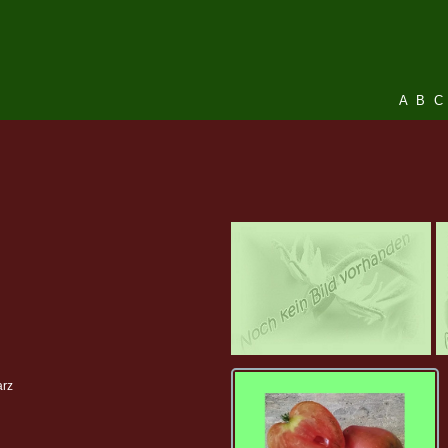
A
B
C
arz