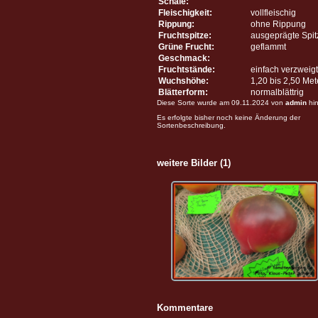
Schale:
Fleischigkeit:
vollfleischig
Rippung:
ohne Rippung
Fruchtspitze:
ausgeprägte Spit
Grüne Frucht:
geflammt
Geschmack:
Fruchtstände:
einfach verzweigt
Wuchshöhe:
1,20 bis 2,50 Me
Blätterform:
normalblättrig
Diese Sorte wurde am 09.11.2024 von
admin
hin
Es erfolgte bisher noch keine Änderung der
Sortenbeschreibung.
weitere Bilder (1)
Kommentare