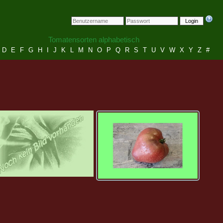
Login
Tomatensorten alphabetisch
D
E
F
G
H
I
J
K
L
M
N
O
P
Q
R
S
T
U
V
W
X
Y
Z
#