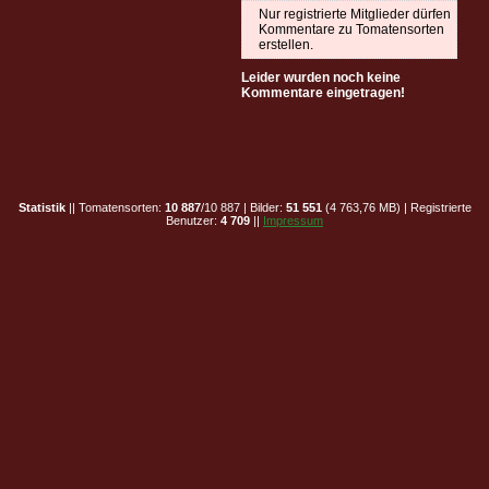
Nur registrierte Mitglieder dürfen
Kommentare zu Tomatensorten
erstellen.
Leider wurden noch keine
Kommentare eingetragen!
Statistik
|| Tomatensorten:
10 887
/10 887 | Bilder:
51 551
(4 763,76 MB) | Registrierte
Benutzer:
4 709
||
Impressum