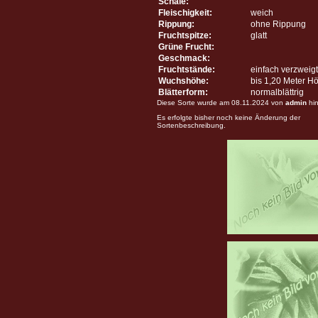
Schale:
Fleischigkeit:
weich
Rippung:
ohne Rippung
Fruchtspitze:
glatt
Grüne Frucht:
Geschmack:
Fruchtstände:
einfach verzweigt
Wuchshöhe:
bis 1,20 Meter H
Blätterform:
normalblättrig
Diese Sorte wurde am 08.11.2024 von
admin
hin
Es erfolgte bisher noch keine Änderung der
Sortenbeschreibung.