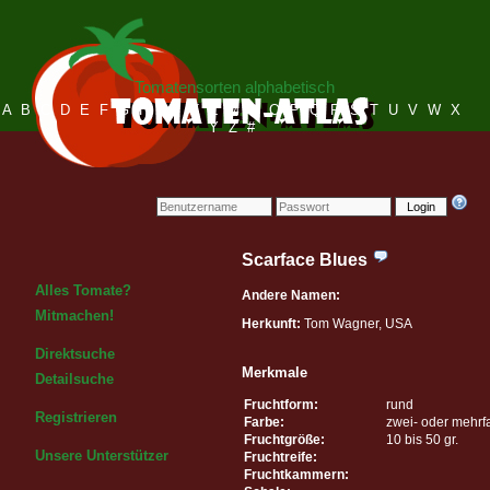
Tomatensorten alphabetisch
A
B
C
D
E
F
G
H
I
J
K
L
M
N
O
P
Q
R
S
T
U
V
W
X
Y
Z
#
Login
Scarface Blues
Alles Tomate?
Andere Namen:
Mitmachen!
Herkunft:
Tom Wagner, USA
Direktsuche
Merkmale
Detailsuche
Fruchtform:
rund
Registrieren
Farbe:
zwei- oder mehrf
Fruchtgröße:
10 bis 50 gr.
Unsere Unterstützer
Fruchtreife:
Fruchtkammern: