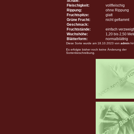
Schale:
Fleischigkeit:
vollfleischig
Rippung:
ohne Rippung
Fruchtspitze:
glatt
Grüne Frucht:
nicht geflammt
Geschmack:
Fruchtstände:
einfach verzweigt
Wuchshöhe:
1,20 bis 2,50 Me
Blätterform:
normalblättrig
Diese Sorte wurde am 18.10.2023 von
admin
hi
Es erfolgte bisher noch keine Änderung der
Sortenbeschreibung.