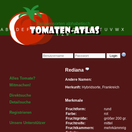
Tomatensorten alphabetisch
A
B
C
D
E
F
G
H
I
J
K
L
M
N
O
P
Q
R
S
T
U
V
W
X
Y
Z
#
Login
Rediana
Alles Tomate?
Andere Namen:
Mitmachen!
Herkunft:
Hybridsorte, Frankreich
Direktsuche
Merkmale
Detailsuche
Fruchtform:
rund
Registrieren
Farbe:
rot
Fruchtgröße:
größer 200 gr.
Unsere Unterstützer
Fruchtreife:
mittel
Fruchtkammern:
mehrkämmrig