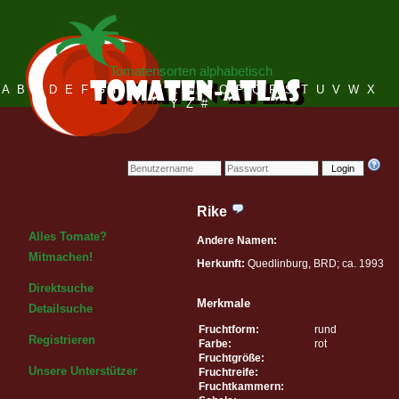
Tomatensorten alphabetisch
A
B
C
D
E
F
G
H
I
J
K
L
M
N
O
P
Q
R
S
T
U
V
W
X
Y
Z
#
Login
Rike
Alles Tomate?
Andere Namen:
Mitmachen!
Herkunft:
Quedlinburg, BRD; ca. 1993
Direktsuche
Merkmale
Detailsuche
Fruchtform:
rund
Registrieren
Farbe:
rot
Fruchtgröße:
Unsere Unterstützer
Fruchtreife:
Fruchtkammern: