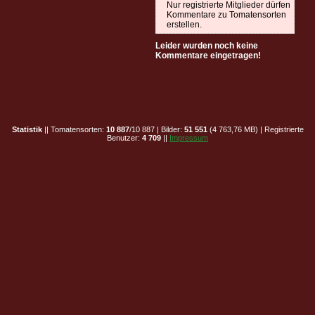
Nur registrierte Mitglieder dürfen
Kommentare zu Tomatensorten
erstellen.
Leider wurden noch keine
Kommentare eingetragen!
Statistik
|| Tomatensorten:
10 887
/10 887 | Bilder:
51 551
(4 763,76 MB) | Registrierte
Benutzer:
4 709
||
Impressum