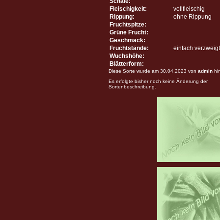
Schale:
Fleischigkeit:
vollfleischig
Rippung:
ohne Rippung
Fruchtspitze:
Grüne Frucht:
Geschmack:
Fruchtstände:
einfach verzweigt
Wuchshöhe:
Blätterform:
Diese Sorte wurde am 30.04.2023 von
admin
hi
Es erfolgte bisher noch keine Änderung der
Sortenbeschreibung.