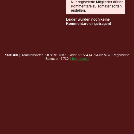
Nur registrierte Mitglieder dürfen
Kommentare zu Tomatensorten
erstellen.
Leider wurden noch keine
Kommentare eingetragen!
Statistik
|| Tomatensorten:
10 887
/10 887 | Bilder:
51 554
(4 764,02 MB) | Registrierte
Benutzer:
4 710
||
Impressum