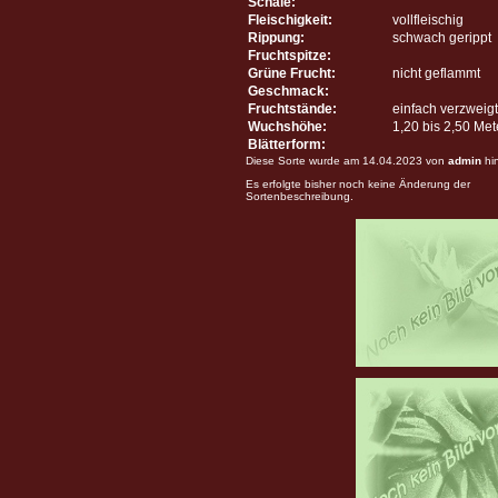
Schale:
Fleischigkeit:
vollfleischig
Rippung:
schwach gerippt
Fruchtspitze:
Grüne Frucht:
nicht geflammt
Geschmack:
Fruchtstände:
einfach verzweigt
Wuchshöhe:
1,20 bis 2,50 Me
Blätterform:
Diese Sorte wurde am 14.04.2023 von
admin
hi
Es erfolgte bisher noch keine Änderung der
Sortenbeschreibung.