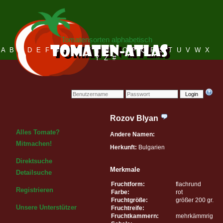
Tomatensorten alphabetisch
A
B
C
D
E
F
G
H
I
J
K
L
M
N
O
P
Q
R
S
T
U
V
W
X
Y
Z
#
Login
Rozov Blyan
Alles Tomate?
Andere Namen:
Mitmachen!
Herkunft:
Bulgarien
Direktsuche
Merkmale
Detailsuche
Fruchtform:
flachrund
Registrieren
Farbe:
rot
Fruchtgröße:
größer 200 gr.
Unsere Unterstützer
Fruchtreife:
Fruchtkammern:
mehrkämmrig