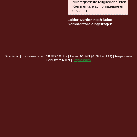
Nur registrierte Mitglieder dürfen
Kommentare zu Tomatensorten
erstellen.
Leider wurden noch keine
Kommentare eingetragen!
Statistik
|| Tomatensorten:
10 887
/10 887 | Bilder:
51 551
(4 763,76 MB) | Registrierte
Benutzer:
4 709
||
Impressum