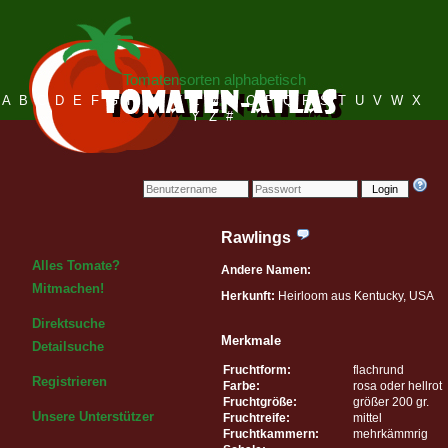
Tomatensorten alphabetisch
A
B
C
D
E
F
G
H
I
J
K
L
M
N
O
P
Q
R
S
T
U
V
W
X
Y
Z
#
Login
Rawlings
Alles Tomate?
Andere Namen:
Mitmachen!
Herkunft:
Heirloom aus Kentucky, USA
Direktsuche
Merkmale
Detailsuche
Fruchtform:
flachrund
Registrieren
Farbe:
rosa oder hellrot
Fruchtgröße:
größer 200 gr.
Unsere Unterstützer
Fruchtreife:
mittel
Fruchtkammern:
mehrkämmrig