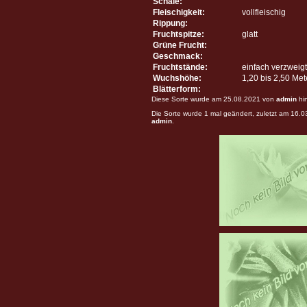
Schale:
Fleischigkeit:
vollfleischig
Rippung:
Fruchtspitze:
glatt
Grüne Frucht:
Geschmack:
Fruchtstände:
einfach verzweigt
Wuchshöhe:
1,20 bis 2,50 Me
Blätterform:
Diese Sorte wurde am 25.08.2021 von
admin
hi
Die Sorte wurde 1 mal geändert, zuletzt am 16.
admin
.